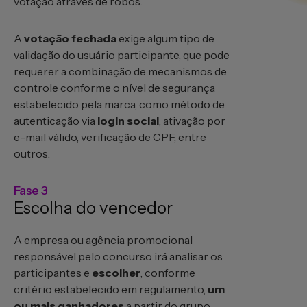
votação através de robôs.
A
votação fechada
exige algum tipo de
validação do usuário participante, que pode
requerer a combinação de mecanismos de
controle conforme o nível de segurança
estabelecido pela marca, como método de
autenticação via
login social
, ativação por
e-mail válido, verificação de CPF, entre
outros.
Fase 3
Escolha do vencedor
A empresa ou agência promocional
responsável pelo concurso irá analisar os
participantes e
escolher
, conforme
critério estabelecido em regulamento,
um
ou mais ganhadores
a partir do grupo