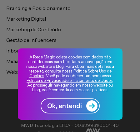
Branding e Posicionamento
Marketing Digital
Marketing de Conteúdo
Gestão de Influencers
Inbound Marketing
A Rede Magic coleta cookies com dados não
Mídia de Performance
confidenciais para facilitar sua navegação em
nosso website e blog. Para obter mais detalhes a
respeito, consulte nossa
Política Sobre Uso de
Websites, Portais e Plataformas
Cookies
. Você pode conhecer também nossa
Política de Privacidade e Tratamento de Dados
.
Ao prosseguir navegando em nosso website ou
blog, você concorda com nossas políticas.
Ok, entendi
Rede Magic LTDA - 04.002.375/0001-41
MWD Tecnologia LTDA - 00.639.961/0001-40
Copyright ©2024