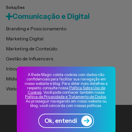
Soluções
Comunicação e Digital
Branding e Posicionamento
Marketing Digital
Marketing de Conteúdo
Gestão de Influencers
Inbound Marketing
A Rede Magic coleta cookies com dados não
Mídia de Performance
confidenciais para facilitar sua navegação em
nosso website e blog. Para obter mais detalhes a
respeito, consulte nossa
Política Sobre Uso de
Websites, Portais e Plataformas
Cookies
. Você pode conhecer também nossa
Política de Privacidade e Tratamento de Dados
.
Ao prosseguir navegando em nosso website ou
blog, você concorda com nossas políticas.
Ok, entendi