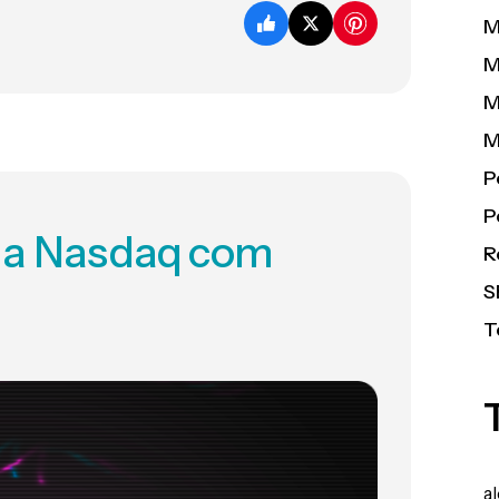
M
M
M
M
P
P
 na Nasdaq com
R
S
T
a