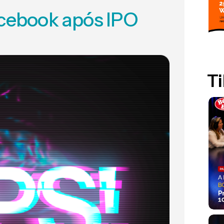
acebook após IPO
Ti