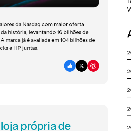
T
Valores da Nasdaq com maior oferta
 da história, levantando 16 bilhões de
 A marca já é avaliada em 104 bilhões de
cks e HP juntas.
2
2
2
2
oja própria de
2