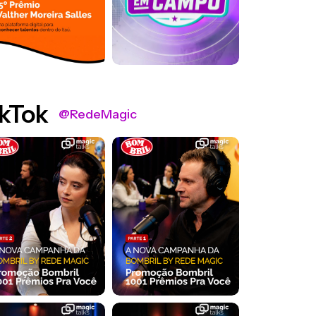
kTok
@RedeMagic