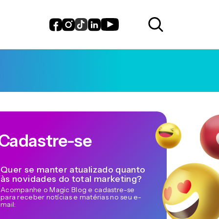
Cadastre-se
Quer se manter atualizado quanto
às novidades do total marketing?
Acompanhe o Magic Blog e cadastre-se
para receber notícias e matérias no seu e-
mail: