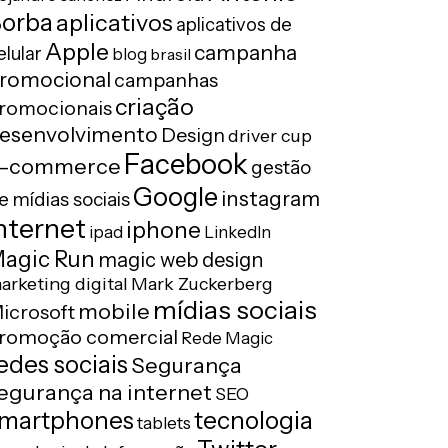
orba
aplicativos
aplicativos de
Apple
campanha
elular
blog
brasil
romocional
campanhas
criação
romocionais
esenvolvimento
Design
driver cup
Facebook
-commerce
gestão
Google
instagram
e mídias sociais
nternet
iphone
ipad
LinkedIn
agic Run
magic web design
arketing digital
Mark Zuckerberg
mídias sociais
mobile
icrosoft
romoção comercial
Rede Magic
edes sociais
Segurança
egurança na internet
SEO
tecnologia
martphones
tablets