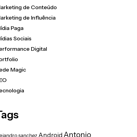
arketing de Conteúdo
arketing de Influência
ídia Paga
ídias Sociais
erformance Digital
ortfolio
ede Magic
EO
ecnologia
Tags
Antonio
Android
lejandro sanchez