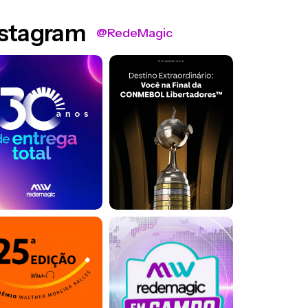
nstagram
@RedeMagic