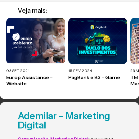
Veja mais:
03 SET 2021
15 FEV 2024
23 
Europ Assistance –
PagBank e B3 – Game
TEI
Website
Mar
Ademilar – Marketing
Digital
Comunicação
,
Marketing Digital