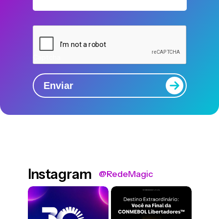
Captcha
Enviar
Instagram
@RedeMagic