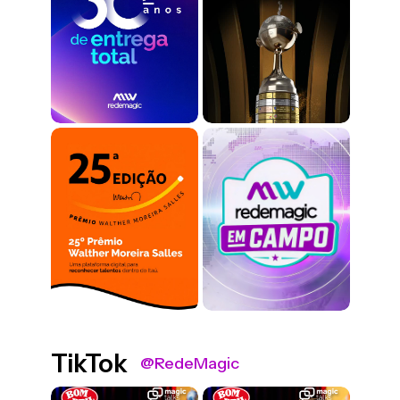
TikTok
@RedeMagic