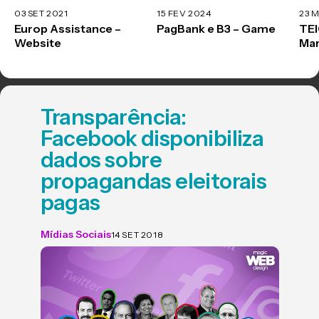
03 SET 2021
15 FEV 2024
23 
Europ Assistance –
PagBank e B3 – Game
TEI
Website
Mar
Transparência:
Facebook disponibiliza
dados sobre
propagandas eleitorais
pagas
Mídias Sociais
14 SET 2018