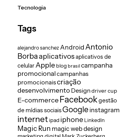
Tecnologia
Tags
Antonio
Android
alejandro sanchez
Borba
aplicativos
aplicativos de
Apple
campanha
celular
blog
brasil
promocional
campanhas
criação
promocionais
desenvolvimento
Design
driver cup
Facebook
E-commerce
gestão
Google
instagram
de mídias sociais
internet
iphone
ipad
LinkedIn
Magic Run
magic web design
marketing digital
Mark Zuckerberg