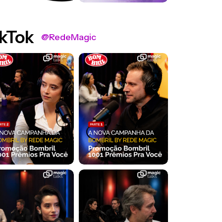
kTok
@RedeMagic