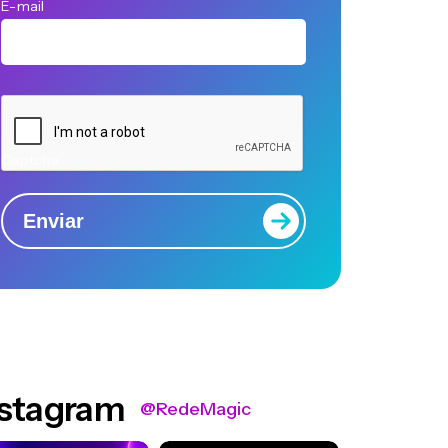
E-mail
Captcha
Enviar
nstagram
@RedeMagic