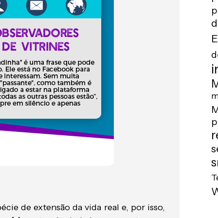
p
d
E
d
i
M
m
M
p
r
s
s
T
ie de extensão da vida real e, por isso,