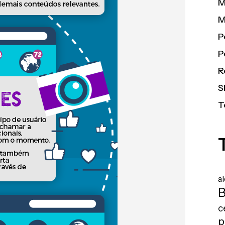
M
M
P
P
R
S
T
a
B
c
p