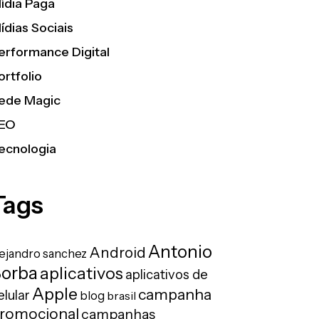
ídia Paga
ídias Sociais
erformance Digital
ortfolio
ede Magic
EO
ecnologia
Tags
Antonio
Android
lejandro sanchez
orba
aplicativos
aplicativos de
Apple
campanha
elular
blog
brasil
romocional
campanhas