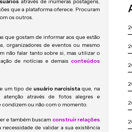
suários
através de inúmeras postagens,
ções que a plataforma oferece. Procuram
com os outros.
2
as que gostam de informar aos que estão
tas, organizadores de eventos ou mesmo
2
 não falar tanto sobre si, mas utilizar o
ação de notícias e demais
conteúdos
2
2
ine um tipo de
usuário narcisista
que, na
 atenção através de fotos alegres e
2
e condizem ou não com o momento.
over e também buscam
construir relações
2
 necessidade de validar a sua existência