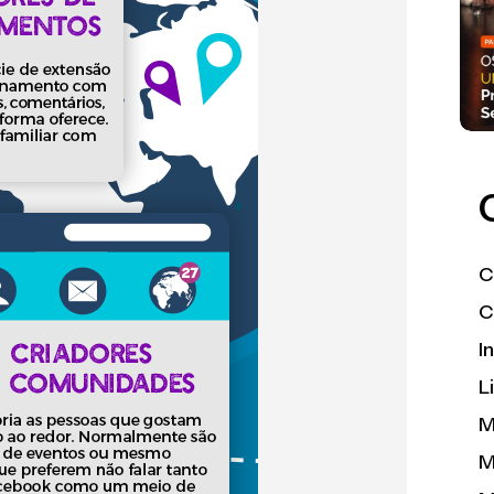
C
C
I
L
M
M