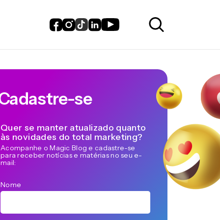
Cadastre-se
Quer se manter atualizado quanto
às novidades do total marketing?
Acompanhe o Magic Blog e cadastre-se
para receber notícias e matérias no seu e-
mail:
Nome