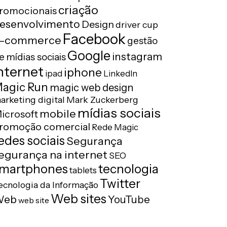
criação
romocionais
esenvolvimento
Design
driver cup
Facebook
-commerce
gestão
Google
instagram
e mídias sociais
nternet
iphone
ipad
LinkedIn
agic Run
magic web design
arketing digital
Mark Zuckerberg
mídias sociais
mobile
icrosoft
romoção comercial
Rede Magic
edes sociais
Segurança
egurança na internet
SEO
tecnologia
martphones
tablets
Twitter
ecnologia da Informação
Web sites
Web
YouTube
web site