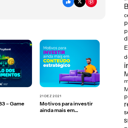
B
c
p
p
d
E
d
i
M
m
M
p
21 DEZ 2021
r
B3 – Game
Motivos para investir
ainda mais em
s
conteúdo estratégico
s