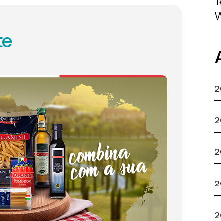
T
te
2
2
2
2
2