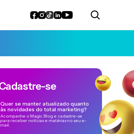
Cadastre-se
Quer se manter atualizado quanto
às novidades do total marketing?
Acompanhe o Magic Blog e cadastre-se
para receber notícias e matérias no seu e-
mail: