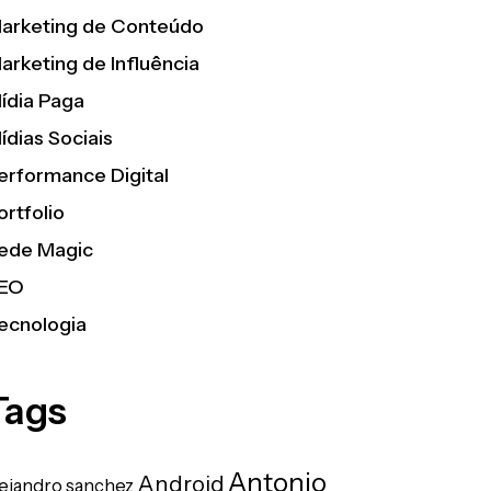
arketing de Conteúdo
arketing de Influência
ídia Paga
ídias Sociais
erformance Digital
ortfolio
ede Magic
EO
ecnologia
Tags
Antonio
Android
lejandro sanchez