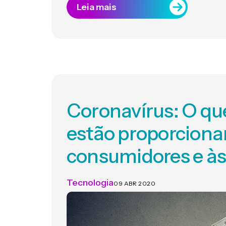
Leia mais
Coronavírus: O qu
estão proporciona
consumidores e à
Tecnologia
09 ABR 2020