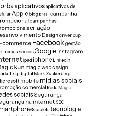
orba
aplicativos
aplicativos de
Apple
campanha
elular
blog
brasil
romocional
campanhas
criação
romocionais
esenvolvimento
Design
driver cup
Facebook
-commerce
gestão
Google
instagram
e mídias sociais
nternet
iphone
ipad
LinkedIn
agic Run
magic web design
arketing digital
Mark Zuckerberg
mídias sociais
mobile
icrosoft
romoção comercial
Rede Magic
edes sociais
Segurança
egurança na internet
SEO
tecnologia
martphones
tablets