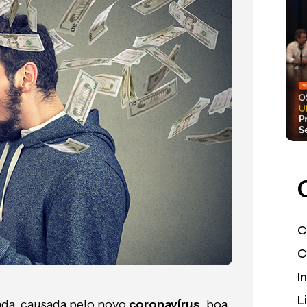
C
C
I
L
da, causada pelo novo
coronavírus
, boa