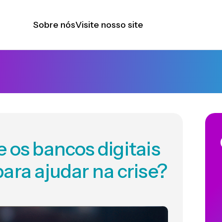
Sobre nós
Visite nosso site
 os bancos digitais
ara ajudar na crise?