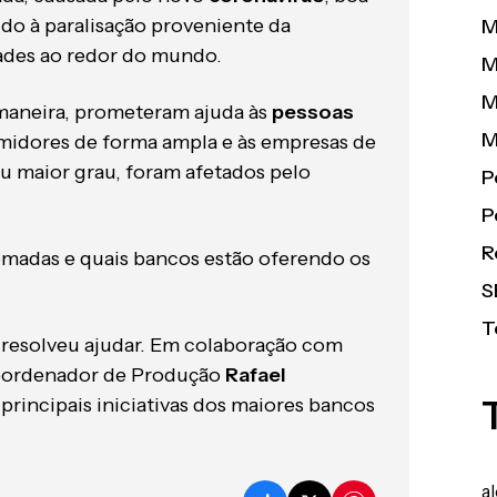
do à paralisação proveniente da
M
ades ao redor do mundo.
M
M
maneira, prometeram ajuda às
pessoas
M
umidores de forma ampla e às empresas de
 maior grau, foram afetados pelo
P
P
R
omadas e quais bancos estão oferendo os
S
T
resolveu ajudar. Em colaboração com
oordenador de Produção
Rafael
 principais iniciativas dos maiores bancos
a