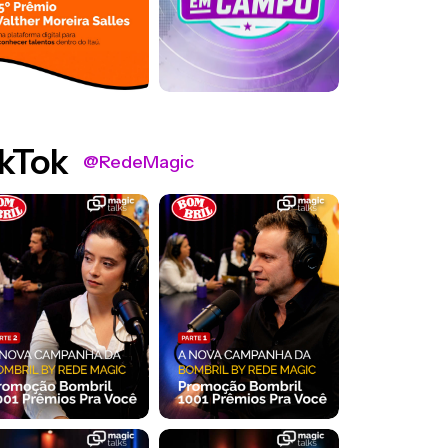
kTok
@RedeMagic