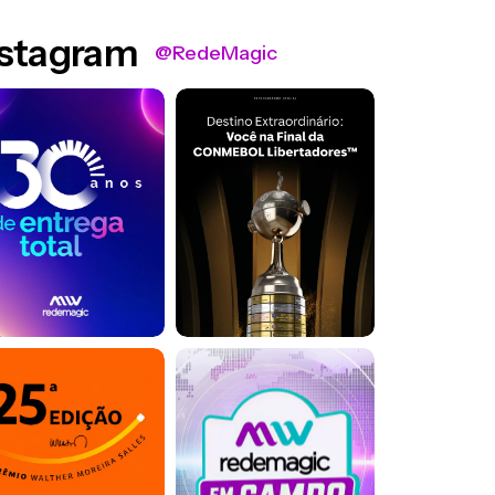
nstagram
@RedeMagic