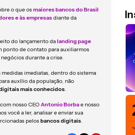
obre o que os
maiores bancos do Brasil
I
dores e às empresas
diante da
eito do lançamento da
landing page
 ponto de contato para auxiliarmos
 negócios durante a crise.
s medidas imediatas, dentro do sistema
para auxílio da população, não
digitais mais conhecidos
.
o com nosso CEO
Antonio Borba
e nosso
s você a ler, analisar e enviar sua
orcionadas pelos
bancos digitais
.