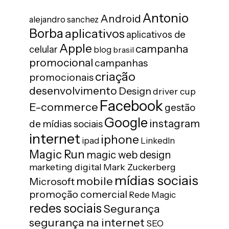
Antonio
Android
alejandro sanchez
Borba
aplicativos
aplicativos de
Apple
campanha
celular
blog
brasil
promocional
campanhas
criação
promocionais
desenvolvimento
Design
driver cup
Facebook
E-commerce
gestão
Google
instagram
de mídias sociais
internet
iphone
ipad
LinkedIn
Magic Run
magic web design
marketing digital
Mark Zuckerberg
mídias sociais
mobile
Microsoft
promoção comercial
Rede Magic
redes sociais
Segurança
segurança na internet
SEO