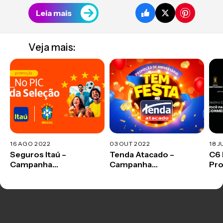
Leia mais
Veja mais:
16 AGO 2022
03 OUT 2022
18 J
Seguros Itaú –
Tenda Atacado –
C6 
Campanha
Campanha
Pr
Promocional
Promocional 2022