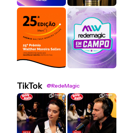
TikTok
@RedeMagic