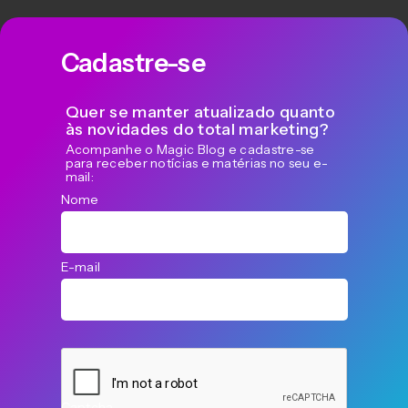
Cadastre-se
Quer se manter atualizado quanto
às novidades do total marketing?
Acompanhe o Magic Blog e cadastre-se
para receber notícias e matérias no seu e-
mail:
Nome
E-mail
Captcha