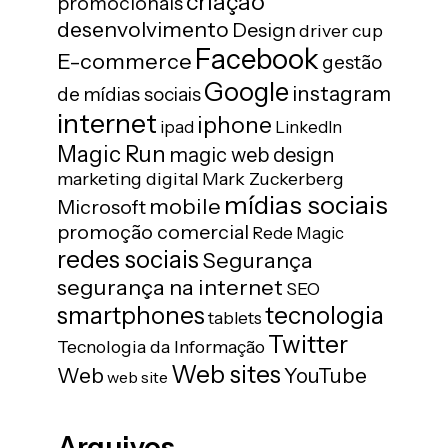
criação
promocionais
desenvolvimento
Design
driver cup
Facebook
E-commerce
gestão
Google
instagram
de mídias sociais
internet
iphone
ipad
LinkedIn
Magic Run
magic web design
marketing digital
Mark Zuckerberg
mídias sociais
mobile
Microsoft
promoção comercial
Rede Magic
redes sociais
Segurança
segurança na internet
SEO
tecnologia
smartphones
tablets
Twitter
Tecnologia da Informação
Web sites
Web
YouTube
web site
Arquivos