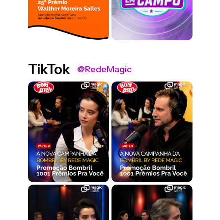
TikTok
@RedeMagic