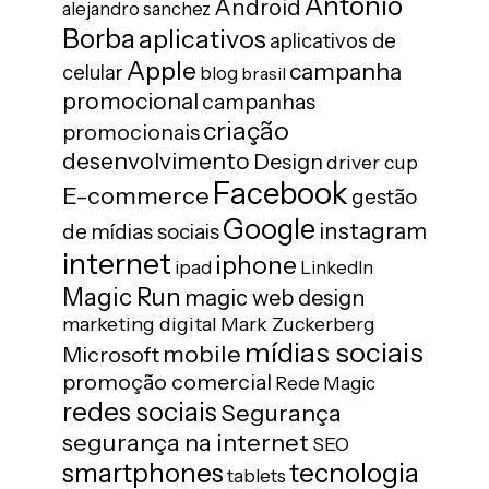
Antonio
Android
alejandro sanchez
Borba
aplicativos
aplicativos de
Apple
campanha
celular
blog
brasil
promocional
campanhas
criação
promocionais
desenvolvimento
Design
driver cup
Facebook
E-commerce
gestão
Google
instagram
de mídias sociais
internet
iphone
ipad
LinkedIn
Magic Run
magic web design
marketing digital
Mark Zuckerberg
mídias sociais
mobile
Microsoft
promoção comercial
Rede Magic
redes sociais
Segurança
segurança na internet
SEO
tecnologia
smartphones
tablets