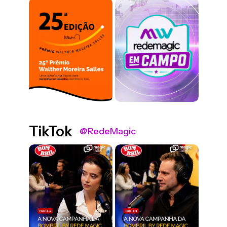
TikTok
@RedeMagic