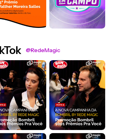
kTok
@RedeMagic