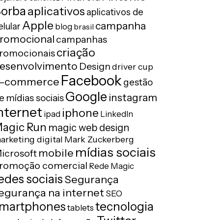
orba
aplicativos
aplicativos de
Apple
campanha
elular
blog
brasil
romocional
campanhas
criação
romocionais
esenvolvimento
Design
driver cup
Facebook
-commerce
gestão
Google
instagram
e mídias sociais
nternet
iphone
ipad
LinkedIn
agic Run
magic web design
arketing digital
Mark Zuckerberg
mídias sociais
mobile
icrosoft
romoção comercial
Rede Magic
edes sociais
Segurança
egurança na internet
SEO
tecnologia
martphones
tablets