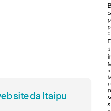
B
c
p
p
d
E
d
i
M
m
M
p
r
eb site da Itaipu
s
s