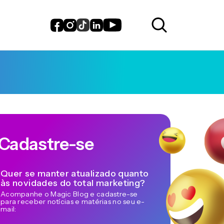
Cadastre-se
Quer se manter atualizado quanto
às novidades do total marketing?
Acompanhe o Magic Blog e cadastre-se
para receber notícias e matérias no seu e-
mail: