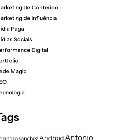
arketing de Conteúdo
arketing de Influência
ídia Paga
ídias Sociais
erformance Digital
ortfolio
ede Magic
EO
ecnologia
Tags
Antonio
Android
lejandro sanchez