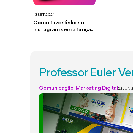
13 SET 2021
Como fazer links no
Instagram sem a função
“arraste para cima”
Professor Euler Ve
Comunicação
,
Marketing Digital
22 JUN 