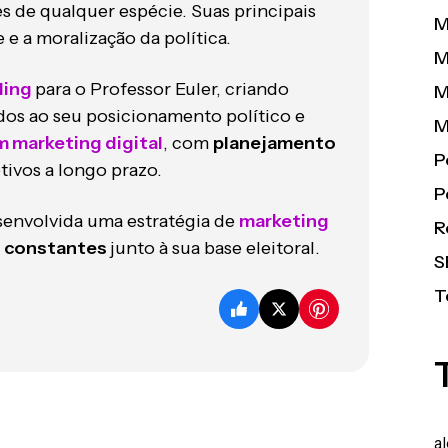
de qualquer espécie. Suas principais
M
e a moralização da política.
M
ding
para o Professor Euler, criando
M
dos ao seu posicionamento político e
M
m marketing digital
, com
planejamento
P
ivos a longo prazo.
P
senvolvida uma estratégia de
marketing
R
o constantes
junto à sua base eleitoral.
S
T
a