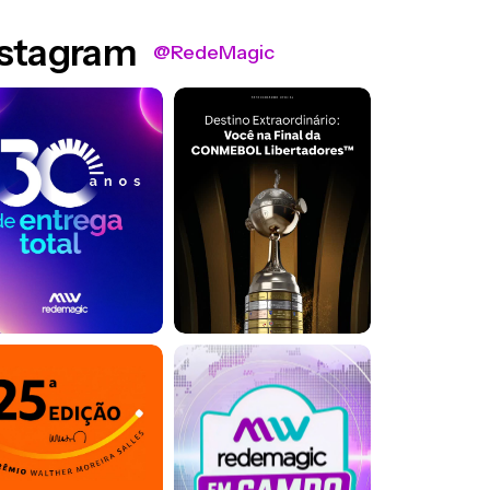
nstagram
@RedeMagic