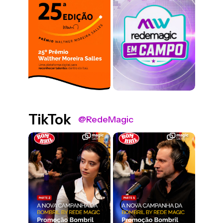
TikTok
@RedeMagic