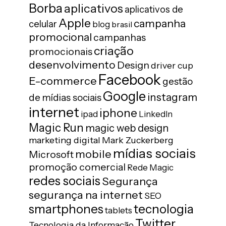
Borba
aplicativos
aplicativos de
Apple
campanha
celular
blog
brasil
promocional
campanhas
criação
promocionais
desenvolvimento
Design
driver cup
Facebook
E-commerce
gestão
Google
instagram
de mídias sociais
internet
iphone
ipad
LinkedIn
Magic Run
magic web design
marketing digital
Mark Zuckerberg
mídias sociais
mobile
Microsoft
promoção comercial
Rede Magic
redes sociais
Segurança
segurança na internet
SEO
tecnologia
smartphones
tablets
Twitter
Tecnologia da Informação