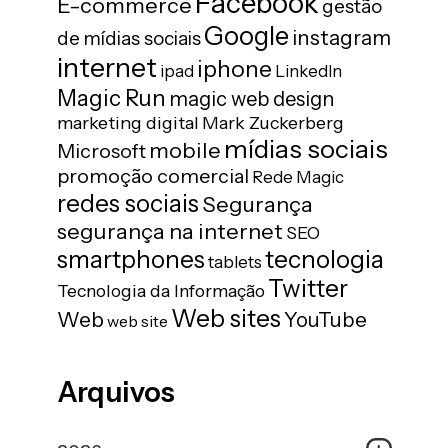
Facebook
E-commerce
gestão
Google
instagram
de mídias sociais
internet
iphone
ipad
LinkedIn
Magic Run
magic web design
marketing digital
Mark Zuckerberg
mídias sociais
mobile
Microsoft
promoção comercial
Rede Magic
redes sociais
Segurança
segurança na internet
SEO
tecnologia
smartphones
tablets
Twitter
Tecnologia da Informação
Web sites
Web
YouTube
web site
Arquivos