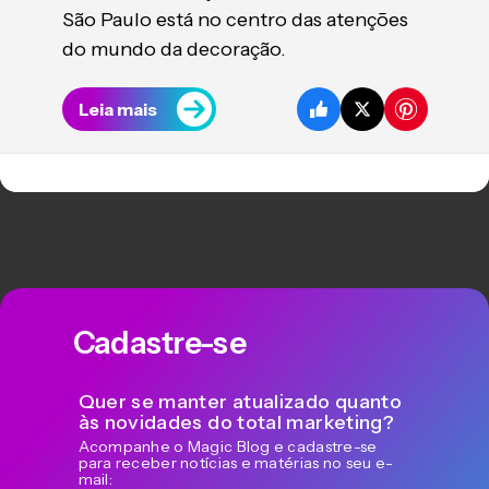
São Paulo está no centro das atenções
do mundo da decoração.
Leia mais
Cadastre-se
Quer se manter atualizado quanto
às novidades do total marketing?
Acompanhe o Magic Blog e cadastre-se
para receber notícias e matérias no seu e-
mail: