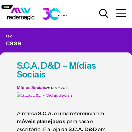
tag:
casa
S.C.A. D&D – Mídias
Sociais
Mídias Sociais
26 MAR 2012
A marca
S.C.A.
é uma referência em
móveis planejados
para casa e
escritório. E a loja da
S.C.A.
D&D
em