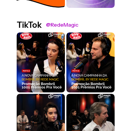
TikTok
@RedeMagic