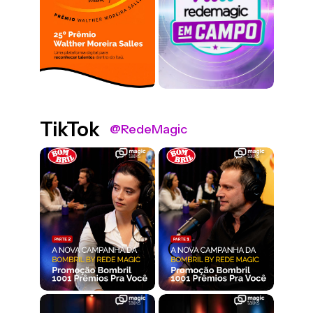
TikTok
@RedeMagic