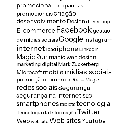
promocional
campanhas
criação
promocionais
desenvolvimento
Design
driver cup
Facebook
E-commerce
gestão
Google
instagram
de mídias sociais
internet
iphone
ipad
LinkedIn
Magic Run
magic web design
marketing digital
Mark Zuckerberg
mídias sociais
mobile
Microsoft
promoção comercial
Rede Magic
redes sociais
Segurança
segurança na internet
SEO
tecnologia
smartphones
tablets
Twitter
Tecnologia da Informação
Web sites
Web
YouTube
web site