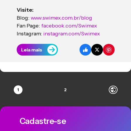
Visite:
Blog:
www.swimex.com.br/blog
Fan Page:
facebook.com/Swimex
Instagram:
instagram.com/Swimex
Leia mais
1
2
Cadastre-se