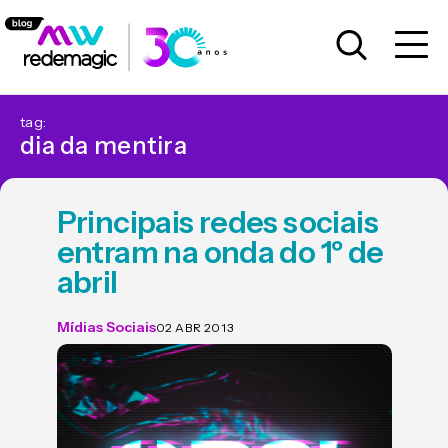
tag:
dia da mentira
Principais redes sociais
entram na onda do 1º de
abril
Mídias Sociais
02 ABR 2013