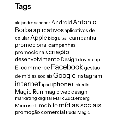
Tags
Antonio
Android
alejandro sanchez
Borba
aplicativos
aplicativos de
Apple
campanha
celular
blog
brasil
promocional
campanhas
criação
promocionais
desenvolvimento
Design
driver cup
Facebook
E-commerce
gestão
Google
instagram
de mídias sociais
internet
iphone
ipad
LinkedIn
Magic Run
magic web design
marketing digital
Mark Zuckerberg
mídias sociais
mobile
Microsoft
promoção comercial
Rede Magic