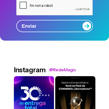
Captcha
Enviar
Instagram
@RedeMagic