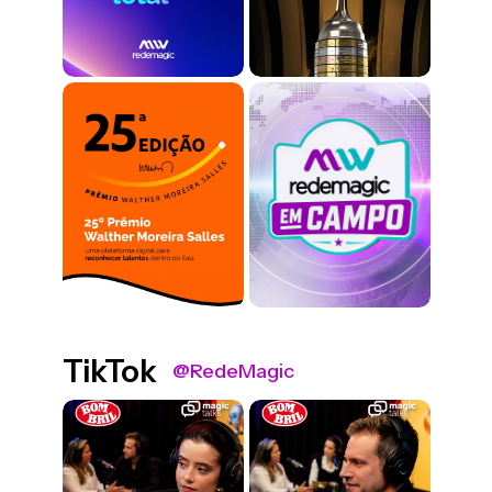
TikTok
@RedeMagic