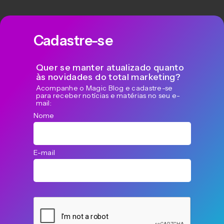
Cadastre-se
Quer se manter atualizado quanto
às novidades do total marketing?
Acompanhe o Magic Blog e cadastre-se
para receber notícias e matérias no seu e-
mail:
Nome
E-mail