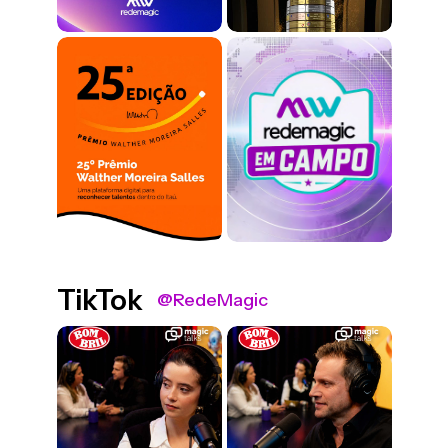
TikTok
@RedeMagic