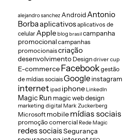
Antonio
Android
alejandro sanchez
Borba
aplicativos
aplicativos de
Apple
campanha
celular
blog
brasil
promocional
campanhas
criação
promocionais
desenvolvimento
Design
driver cup
Facebook
E-commerce
gestão
Google
instagram
de mídias sociais
internet
iphone
ipad
LinkedIn
Magic Run
magic web design
marketing digital
Mark Zuckerberg
mídias sociais
mobile
Microsoft
promoção comercial
Rede Magic
redes sociais
Segurança
segurança na internet
SEO