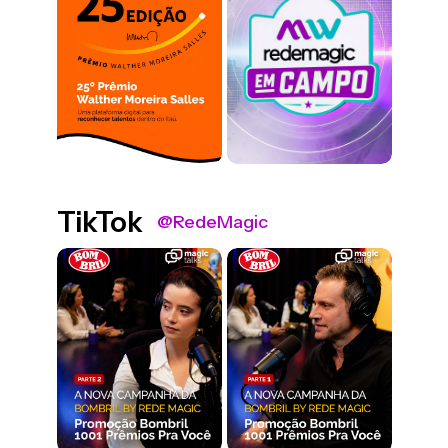
TikTok
@RedeMagic