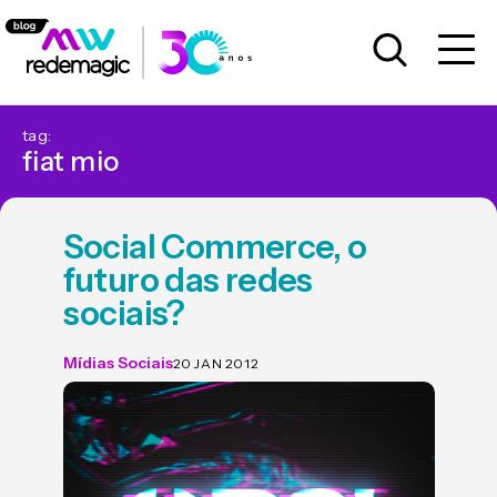
tag:
fiat mio
Social Commerce, o
futuro das redes
sociais?
Mídias Sociais
20 JAN 2012