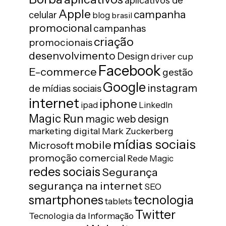
aplicativos de
Apple
campanha
celular
blog
brasil
promocional
campanhas
criação
promocionais
desenvolvimento
Design
driver cup
Facebook
E-commerce
gestão
Google
instagram
de mídias sociais
internet
iphone
ipad
LinkedIn
Magic Run
magic web design
marketing digital
Mark Zuckerberg
mídias sociais
mobile
Microsoft
promoção comercial
Rede Magic
redes sociais
Segurança
segurança na internet
SEO
tecnologia
smartphones
tablets
Twitter
Tecnologia da Informação