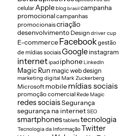
Apple
campanha
celular
blog
brasil
promocional
campanhas
criação
promocionais
desenvolvimento
Design
driver cup
Facebook
E-commerce
gestão
Google
instagram
de mídias sociais
internet
iphone
ipad
LinkedIn
Magic Run
magic web design
marketing digital
Mark Zuckerberg
mídias sociais
mobile
Microsoft
promoção comercial
Rede Magic
redes sociais
Segurança
segurança na internet
SEO
tecnologia
smartphones
tablets
Twitter
Tecnologia da Informação