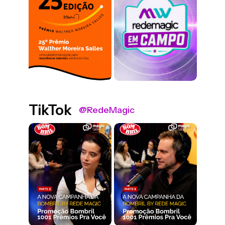
TikTok
@RedeMagic