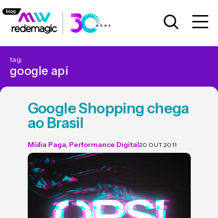
tag:
google api
Google Shopping chega
ao Brasil
Mídia Paga
,
Performance Digital
20 OUT 2011