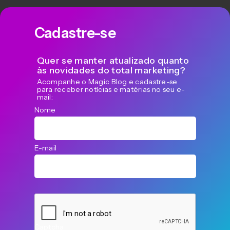
Cadastre-se
Quer se manter atualizado quanto
às novidades do total marketing?
Acompanhe o Magic Blog e cadastre-se
para receber notícias e matérias no seu e-
mail:
Nome
E-mail
Captcha