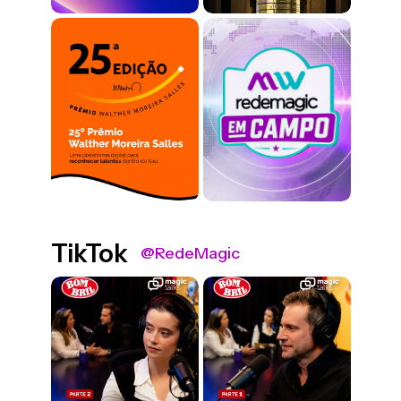
TikTok
@RedeMagic