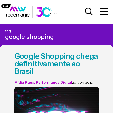
tag:
google shopping
Google Shopping chega
definitivamente ao
Brasil
Mídia Paga
,
Performance Digital
20 NOV 2012