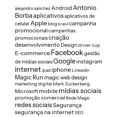
Antonio
Android
alejandro sanchez
Borba
aplicativos
aplicativos de
Apple
campanha
celular
blog
brasil
promocional
campanhas
criação
promocionais
desenvolvimento
Design
driver cup
Facebook
E-commerce
gestão
Google
instagram
de mídias sociais
internet
iphone
ipad
LinkedIn
Magic Run
magic web design
marketing digital
Mark Zuckerberg
mídias sociais
mobile
Microsoft
promoção comercial
Rede Magic
redes sociais
Segurança
segurança na internet
SEO