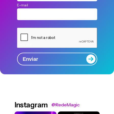
E-mail
Captcha
Enviar
Instagram
@RedeMagic