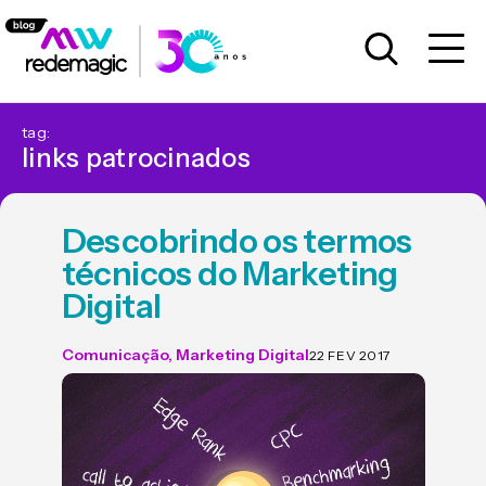
tag:
links patrocinados
Descobrindo os termos
técnicos do Marketing
Digital
Comunicação
,
Marketing Digital
22 FEV 2017