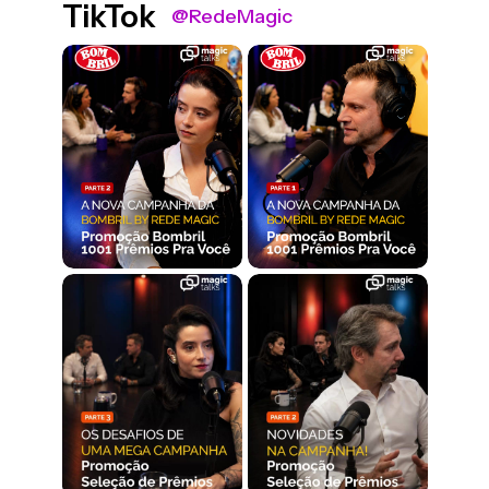
TikTok
@RedeMagic