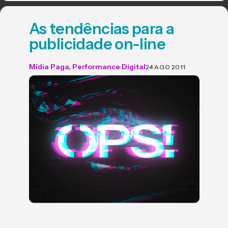
As tendências para a
publicidade on-line
Mídia Paga
,
Performance Digital
24 AGO 2011