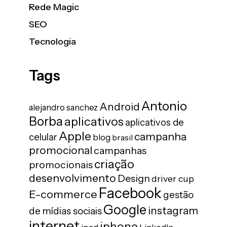
Rede Magic
SEO
Tecnologia
Tags
Antonio
Android
alejandro sanchez
Borba
aplicativos
aplicativos de
Apple
campanha
celular
blog
brasil
promocional
campanhas
criação
promocionais
desenvolvimento
Design
driver cup
Facebook
E-commerce
gestão
Google
instagram
de mídias sociais
internet
iphone