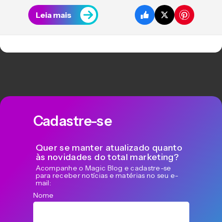
Leia mais
Cadastre-se
Quer se manter atualizado quanto
às novidades do total marketing?
Acompanhe o Magic Blog e cadastre-se
para receber notícias e matérias no seu e-
mail:
Nome