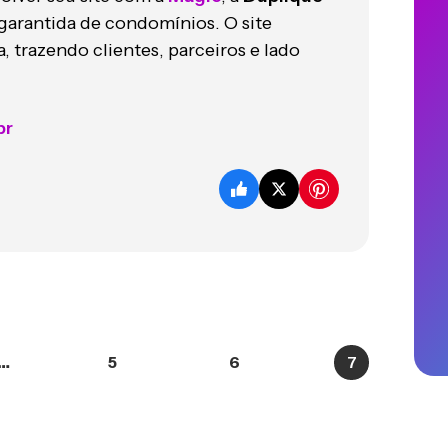
 garantida de condomínios. O site
 trazendo clientes, parceiros e lado
br
…
5
6
7