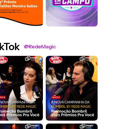
kTok
@RedeMagic