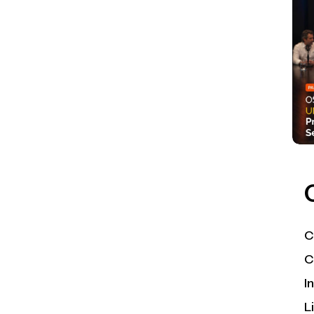
C
C
I
L