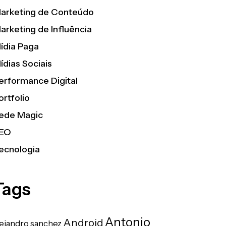
arketing de Conteúdo
arketing de Influência
ídia Paga
ídias Sociais
erformance Digital
ortfolio
ede Magic
EO
ecnologia
Tags
Antonio
Android
lejandro sanchez