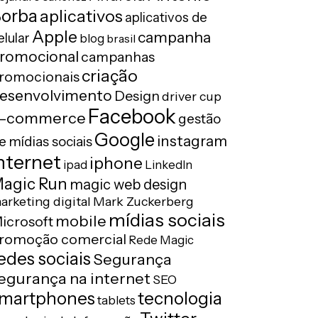
orba
aplicativos
aplicativos de
Apple
campanha
elular
blog
brasil
romocional
campanhas
criação
romocionais
esenvolvimento
Design
driver cup
Facebook
-commerce
gestão
Google
instagram
e mídias sociais
nternet
iphone
ipad
LinkedIn
agic Run
magic web design
arketing digital
Mark Zuckerberg
mídias sociais
mobile
icrosoft
romoção comercial
Rede Magic
edes sociais
Segurança
egurança na internet
SEO
tecnologia
martphones
tablets