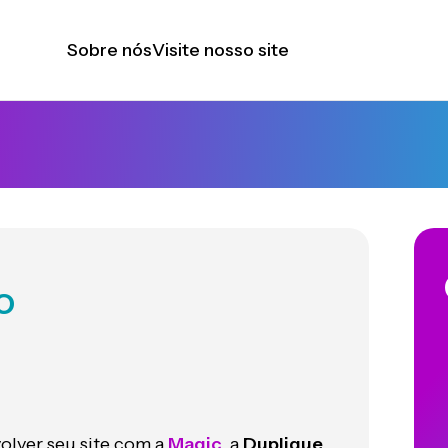
Sobre nós
Visite nosso site
o
olver seu site com a
Magic
, a
Duplique