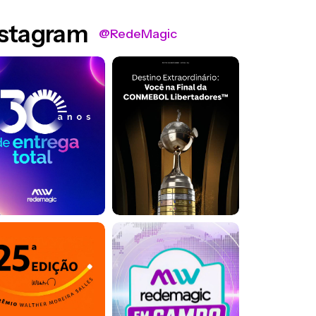
nstagram
@RedeMagic