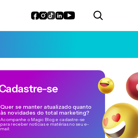
Cadastre-se
Quer se manter atualizado quanto
às novidades do total marketing?
Acompanhe o Magic Blog e cadastre-se
para receber notícias e matérias no seu e-
mail: