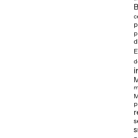
B
c
p
p
d
E
d
i
M
m
M
p
r
s
s