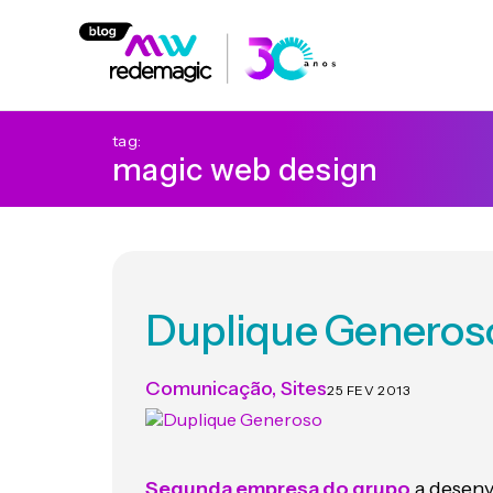
tag:
magic web design
Duplique Generos
Comunicação
,
Sites
25 FEV 2013
Segunda empresa do grupo
a desenv