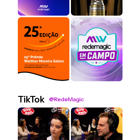
TikTok
@RedeMagic