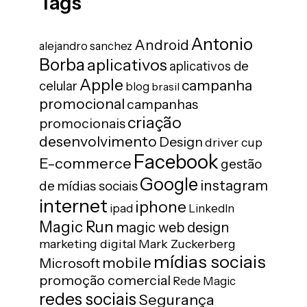
Tags
Antonio
Android
alejandro sanchez
Borba
aplicativos
aplicativos de
Apple
campanha
celular
blog
brasil
promocional
campanhas
criação
promocionais
desenvolvimento
Design
driver cup
Facebook
E-commerce
gestão
Google
instagram
de mídias sociais
internet
iphone
ipad
LinkedIn
Magic Run
magic web design
marketing digital
Mark Zuckerberg
mídias sociais
mobile
Microsoft
promoção comercial
Rede Magic
redes sociais
Segurança