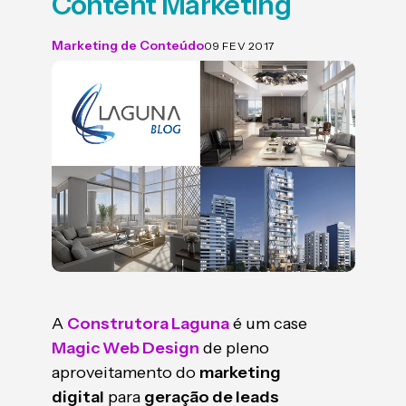
Content Marketing
Marketing de Conteúdo
09 FEV 2017
A
Construtora Laguna
é um case
Magic Web Design
de pleno
aproveitamento do
marketing
digital
para
geração de leads