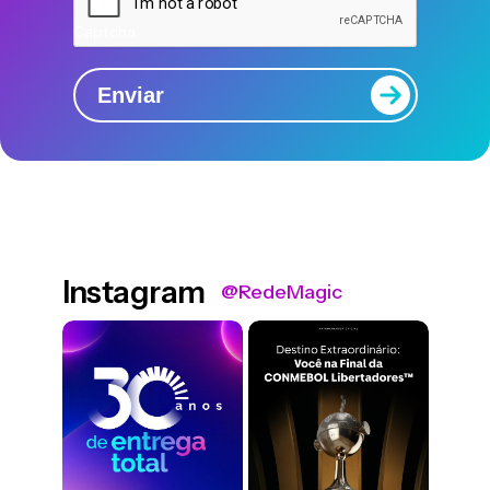
Captcha
Enviar
Instagram
@RedeMagic