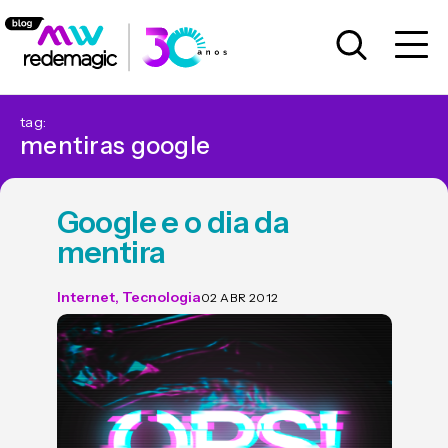
tag:
mentiras google
Google e o dia da
mentira
Internet
,
Tecnologia
02 ABR 2012