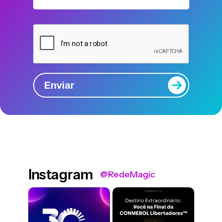
Captcha
Enviar
Instagram
@RedeMagic