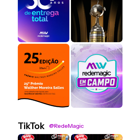
TikTok
@RedeMagic