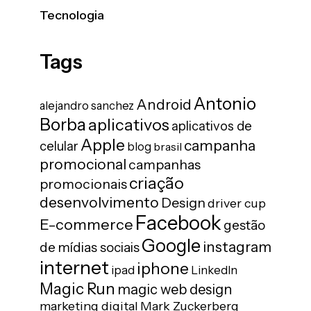
Tecnologia
Tags
Antonio
Android
alejandro sanchez
Borba
aplicativos
aplicativos de
Apple
campanha
celular
blog
brasil
promocional
campanhas
criação
promocionais
desenvolvimento
Design
driver cup
Facebook
E-commerce
gestão
Google
instagram
de mídias sociais
internet
iphone
ipad
LinkedIn
Magic Run
magic web design
marketing digital
Mark Zuckerberg