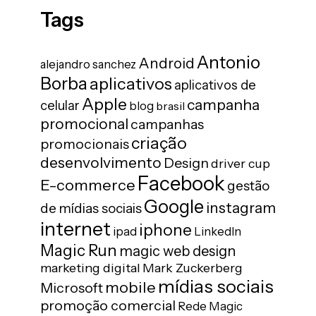
Tags
Antonio
Android
alejandro sanchez
Borba
aplicativos
aplicativos de
Apple
campanha
celular
blog
brasil
promocional
campanhas
criação
promocionais
desenvolvimento
Design
driver cup
Facebook
E-commerce
gestão
Google
instagram
de mídias sociais
internet
iphone
ipad
LinkedIn
Magic Run
magic web design
marketing digital
Mark Zuckerberg
mídias sociais
mobile
Microsoft
promoção comercial
Rede Magic