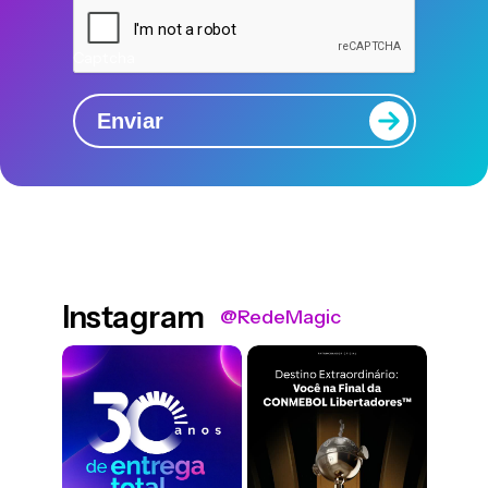
Captcha
Enviar
Instagram
@RedeMagic