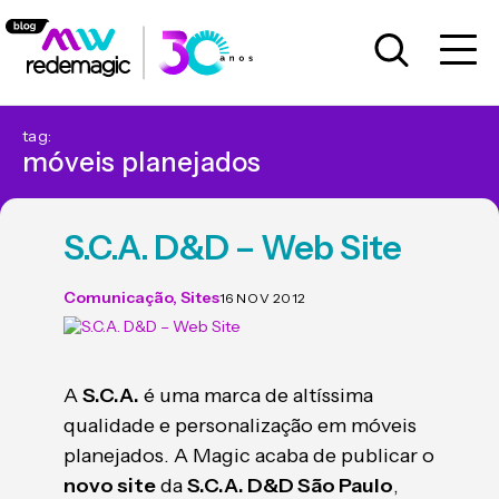
tag:
móveis planejados
S.C.A. D&D – Web Site
Comunicação
,
Sites
16 NOV 2012
A
S.C.A.
é uma marca de altíssima
qualidade e personalização em móveis
planejados. A Magic acaba de publicar o
novo site
da
S.C.A. D&D São Paulo
,