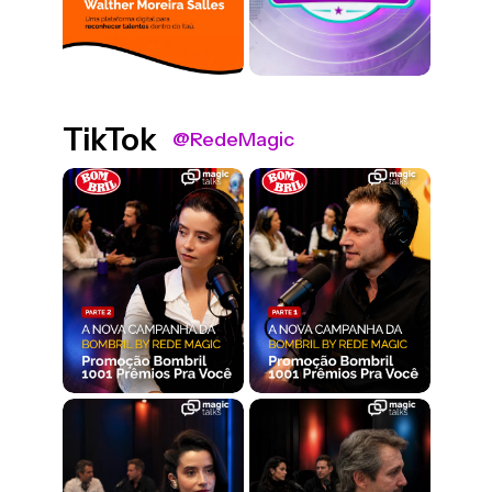
TikTok
@RedeMagic