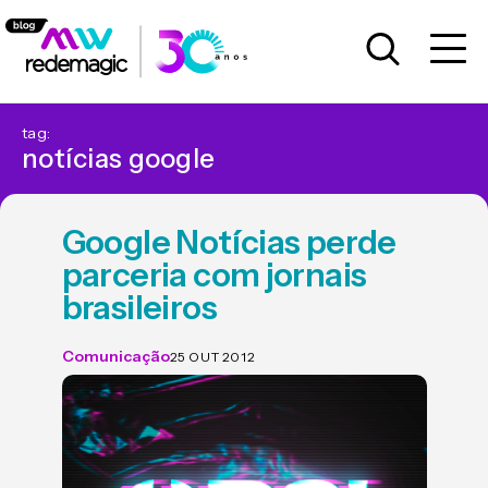
tag:
notícias google
Google Notícias perde
parceria com jornais
brasileiros
Comunicação
25 OUT 2012