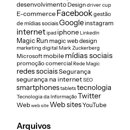
desenvolvimento
Design
driver cup
Facebook
E-commerce
gestão
Google
instagram
de mídias sociais
internet
iphone
ipad
LinkedIn
Magic Run
magic web design
marketing digital
Mark Zuckerberg
mídias sociais
mobile
Microsoft
promoção comercial
Rede Magic
redes sociais
Segurança
segurança na internet
SEO
tecnologia
smartphones
tablets
Twitter
Tecnologia da Informação
Web sites
Web
YouTube
web site
Arquivos