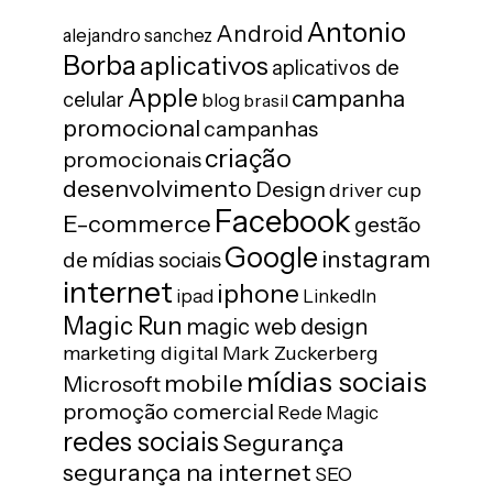
Antonio
Android
alejandro sanchez
Borba
aplicativos
aplicativos de
Apple
campanha
celular
blog
brasil
promocional
campanhas
criação
promocionais
desenvolvimento
Design
driver cup
Facebook
E-commerce
gestão
Google
instagram
de mídias sociais
internet
iphone
ipad
LinkedIn
Magic Run
magic web design
marketing digital
Mark Zuckerberg
mídias sociais
mobile
Microsoft
promoção comercial
Rede Magic
redes sociais
Segurança
segurança na internet
SEO