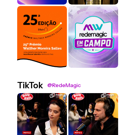
TikTok
@RedeMagic