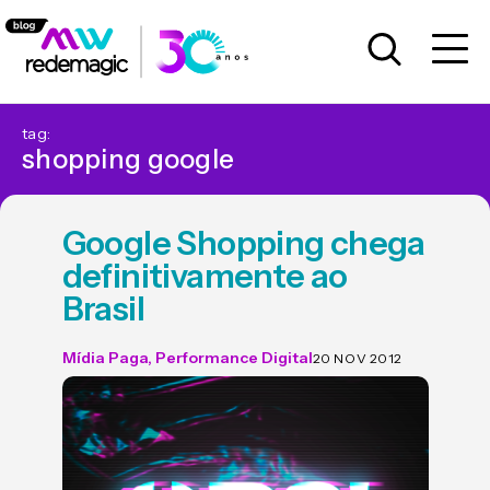
tag:
shopping google
Google Shopping chega
definitivamente ao
Brasil
Mídia Paga
,
Performance Digital
20 NOV 2012