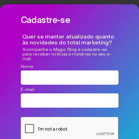
Cadastre-se
Quer se manter atualizado quanto
às novidades do total marketing?
Acompanhe o Magic Blog e cadastre-se
para receber notícias e matérias no seu e-
mail:
Nome
E-mail
Captcha