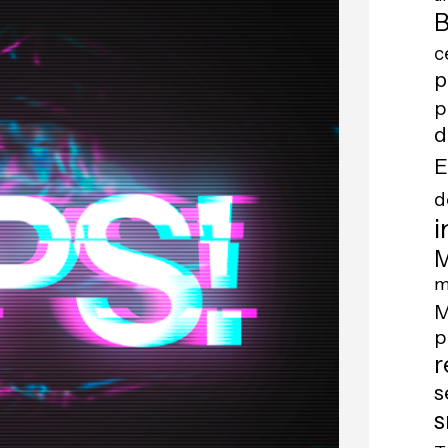
B
c
p
p
d
E
d
i
M
m
M
p
r
s
s