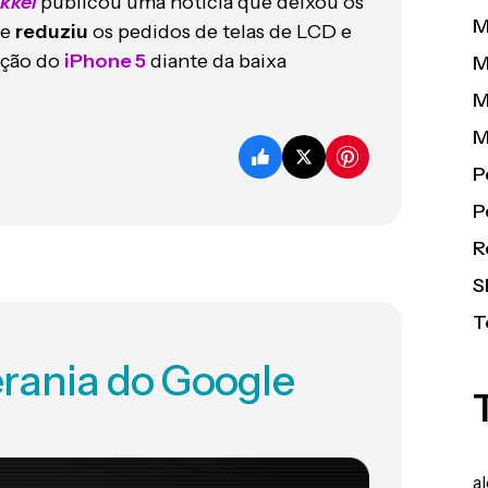
kkei
publicou uma notícia que deixou os
M
le
reduziu
os pedidos de telas de LCD e
ução do
iPhone 5
diante da baixa
M
M
M
P
P
R
S
T
erania do Google
a