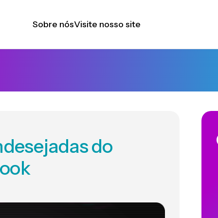
Sobre nós
Visite nosso site
indesejadas do
book