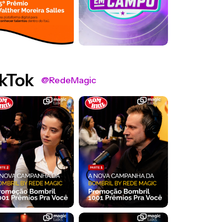
kTok
@RedeMagic