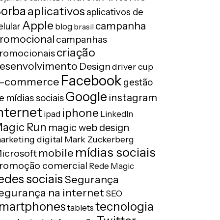
orba
aplicativos
aplicativos de
Apple
campanha
elular
blog
brasil
romocional
campanhas
criação
romocionais
esenvolvimento
Design
driver cup
Facebook
-commerce
gestão
Google
instagram
e mídias sociais
nternet
iphone
ipad
LinkedIn
agic Run
magic web design
arketing digital
Mark Zuckerberg
mídias sociais
mobile
icrosoft
romoção comercial
Rede Magic
edes sociais
Segurança
egurança na internet
SEO
tecnologia
martphones
tablets