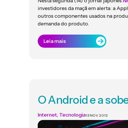
Nesta segunda (14) o jornal japonês
Ni
investidores da maçã em alerta: a App
outros componentes usados na prod
demanda do produto.
Leia mais
O Android e a sob
Internet
,
Tecnologia
13 NOV 2012