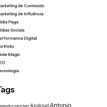
arketing de Conteúdo
arketing de Influência
ídia Paga
ídias Sociais
erformance Digital
ortfolio
ede Magic
EO
ecnologia
Tags
Antonio
Android
lejandro sanchez