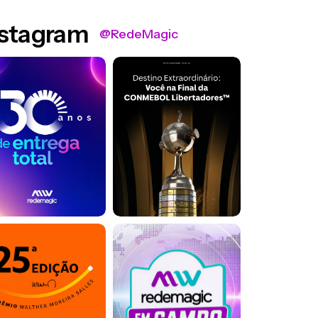
nstagram
@RedeMagic