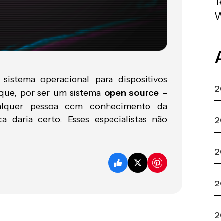
T
istema operacional para dispositivos
2
m que, por ser um sistema
open source
–
alquer pessoa com conhecimento da
 daria certo. Esses especialistas não
2
2
2
2