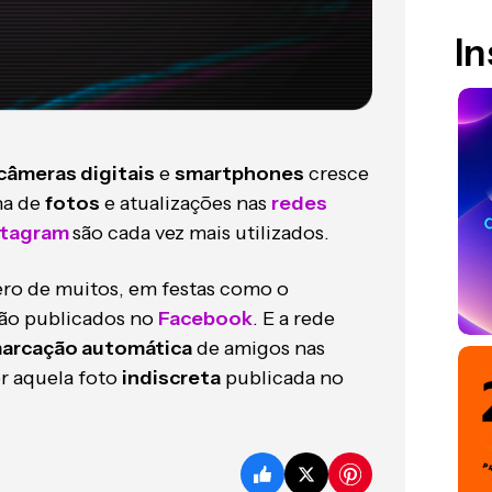
I
câmeras digitais
e
smartphones
cresce
na de
fotos
e atualizações nas
redes
stagram
são cada vez mais utilizados.
ero de muitos, em festas como o
são publicados no
Facebook
. E a rede
arcação automática
de amigos nas
er aquela foto
indiscreta
publicada no