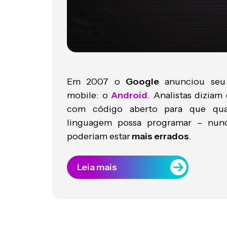
Em 2007 o
Google
anunciou seu s
mobile: o
Android
. Analistas dizia
com código aberto para que qu
linguagem possa programar – nunca
poderiam estar
mais errados
.
Leia mais