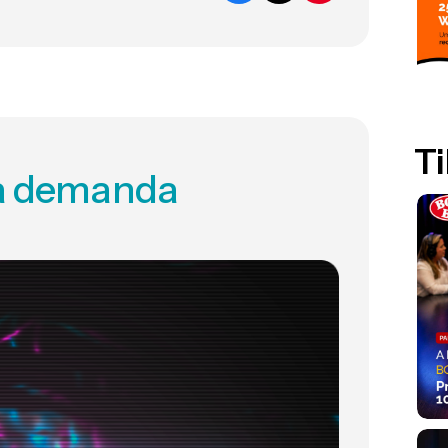
Ti
xa demanda