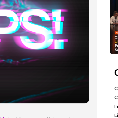
C
C
I
L