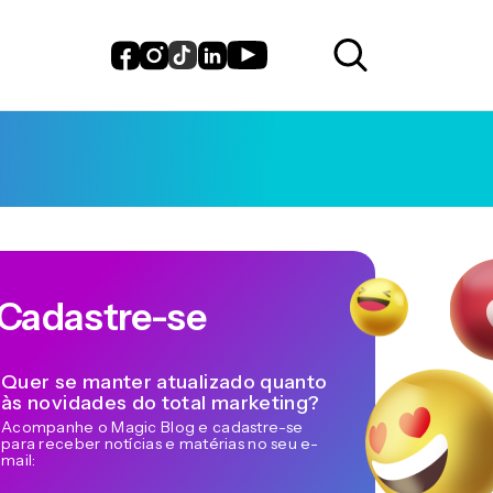
Cadastre-se
Quer se manter atualizado quanto
às novidades do total marketing?
Acompanhe o Magic Blog e cadastre-se
para receber notícias e matérias no seu e-
mail: