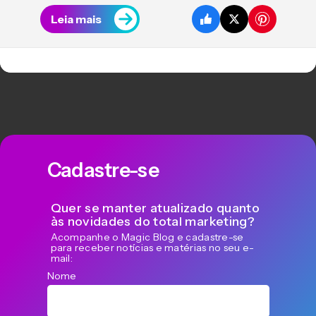
Leia mais
Cadastre-se
Quer se manter atualizado quanto
às novidades do total marketing?
Acompanhe o Magic Blog e cadastre-se
para receber notícias e matérias no seu e-
mail:
Nome