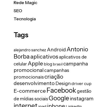
Rede Magic
SEO
Tecnologia
Tags
Antonio
Android
alejandro sanchez
Borba
aplicativos
aplicativos de
Apple
campanha
celular
blog
brasil
promocional
campanhas
criação
promocionais
desenvolvimento
Design
driver cup
Facebook
E-commerce
gestão
Google
instagram
de mídias sociais
internet
iphone
ipad
LinkedIn