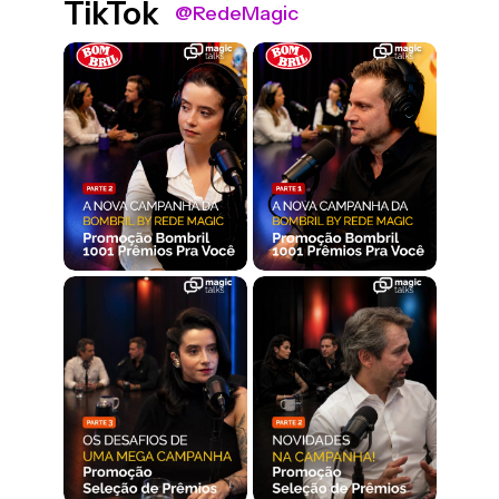
TikTok
@RedeMagic