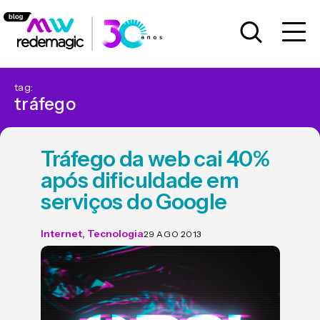
tag:
tráfego
Tráfego da web cai 40%
após dificuldade em
serviços do Google
Internet
,
Tecnologia
29 AGO 2013