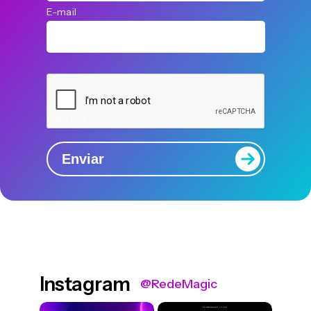
E-mail
Captcha
Enviar
Instagram
@RedeMagic