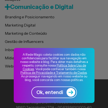
Comunicação e Digital
Branding e Posicionamento
Marketing Digital
Marketing de Conteúdo
Gestão de Influencers
Inbound Marketing
A Rede Magic coleta cookies com dados não
Mídia de Performance
confidenciais para facilitar sua navegação em
nosso website e blog. Para obter mais detalhes a
respeito, consulte nossa
Política Sobre Uso de
Websites, Portais e Plataformas
Cookies
. Você pode conhecer também nossa
Política de Privacidade e Tratamento de Dados
.
Ao prosseguir navegando em nosso website ou
blog, você concorda com nossas políticas.
Ok, entendi
Rede Magic LTDA - 04.002.375/0001-41
MWD Tecnologia LTDA - 00.639.961/0001-40