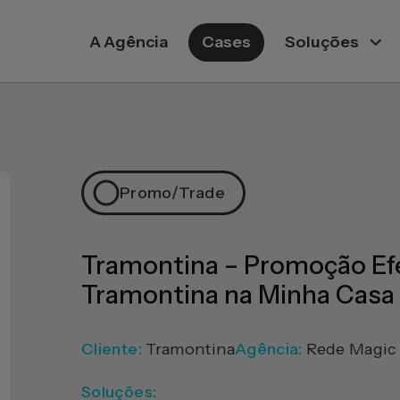
A Agência
Cases
Soluções
Promo/trade
Tramontina – Promoção Ef
Tramontina na Minha Casa
Cliente:
Tramontina
Agência:
Rede Magic
Soluções: