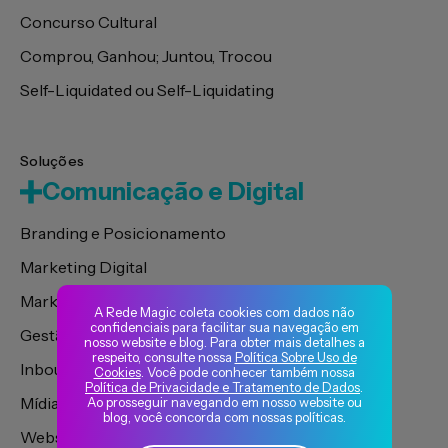
Concurso Cultural
Comprou, Ganhou; Juntou, Trocou
Self-Liquidated ou Self-Liquidating
Soluções
Comunicação e Digital
Branding e Posicionamento
Marketing Digital
Marketing de Conteúdo
A Rede Magic coleta cookies com dados não
confidenciais para facilitar sua navegação em
Gestão de Influencers
nosso website e blog. Para obter mais detalhes a
respeito, consulte nossa
Política Sobre Uso de
Inbound Marketing
Cookies
. Você pode conhecer também nossa
Política de Privacidade e Tratamento de Dados
.
Mídia de Performance
Ao prosseguir navegando em nosso website ou
blog, você concorda com nossas políticas.
Websites, Portais e Plataformas