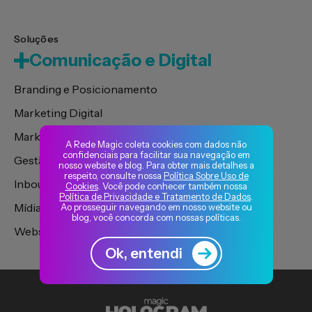
Soluções
Comunicação e Digital
Branding e Posicionamento
Marketing Digital
Marketing de Conteúdo
A Rede Magic coleta cookies com dados não
confidenciais para facilitar sua navegação em
Gestão de Influencers
nosso website e blog. Para obter mais detalhes a
respeito, consulte nossa
Política Sobre Uso de
Inbound Marketing
Cookies
. Você pode conhecer também nossa
Política de Privacidade e Tratamento de Dados
.
Mídia de Performance
Ao prosseguir navegando em nosso website ou
blog, você concorda com nossas políticas.
Websites, Portais e Plataformas
Ok, entendi