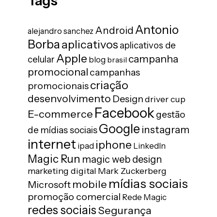
Tags
Antonio
Android
alejandro sanchez
Borba
aplicativos
aplicativos de
Apple
campanha
celular
blog
brasil
promocional
campanhas
criação
promocionais
desenvolvimento
Design
driver cup
Facebook
E-commerce
gestão
Google
instagram
de mídias sociais
internet
iphone
ipad
LinkedIn
Magic Run
magic web design
marketing digital
Mark Zuckerberg
mídias sociais
mobile
Microsoft
promoção comercial
Rede Magic
redes sociais
Segurança