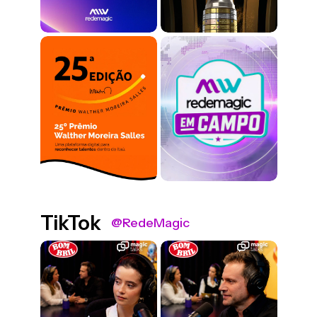
TikTok
@RedeMagic