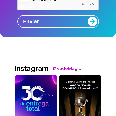
Captcha
Enviar
Instagram
@RedeMagic