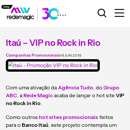
Itaú – VIP no Rock in Rio
Campanhas Promocionais
16 JUN 2015
Com uma ativação da
Agência Tudo
, do
Grupo
ABC
, a
Rede Magic
acaba de lançar o hot site
VIP
no Rock in Rio
.
Como outros
hot sites promocionais
feitos
para o
Banco Itaú
, este projeto contempla um