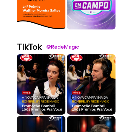
TikTok
@RedeMagic