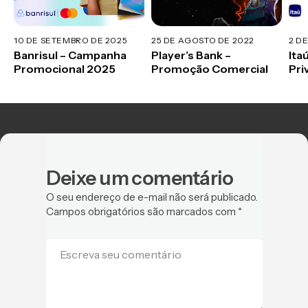
10 DE SETEMBRO DE 2025
25 DE AGOSTO DE 2022
2 DE
Banrisul – Campanha
Player’s Bank –
Ita
Promocional 2025
Promoção Comercial
Pri
Mun
Deixe um comentário
O seu endereço de e-mail não será publicado.
Campos obrigatórios são marcados com
*
Escreva seu comentário