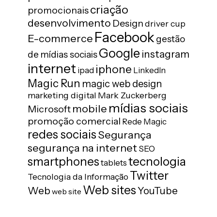
criação
promocionais
desenvolvimento
Design
driver cup
Facebook
E-commerce
gestão
Google
instagram
de mídias sociais
internet
iphone
ipad
LinkedIn
Magic Run
magic web design
marketing digital
Mark Zuckerberg
mídias sociais
mobile
Microsoft
promoção comercial
Rede Magic
redes sociais
Segurança
segurança na internet
SEO
tecnologia
smartphones
tablets
Twitter
Tecnologia da Informação
Web sites
Web
YouTube
web site