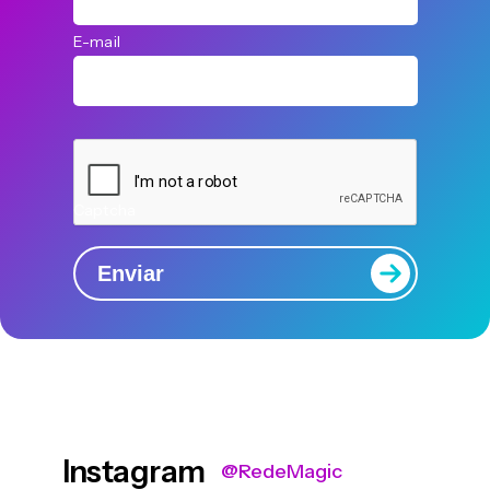
E-mail
Captcha
Enviar
Instagram
@RedeMagic