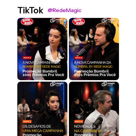
TikTok
@RedeMagic