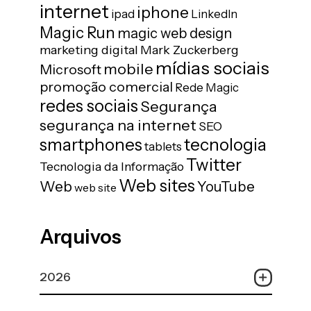
internet
iphone
ipad
LinkedIn
Magic Run
magic web design
marketing digital
Mark Zuckerberg
mídias sociais
mobile
Microsoft
promoção comercial
Rede Magic
redes sociais
Segurança
segurança na internet
SEO
tecnologia
smartphones
tablets
Twitter
Tecnologia da Informação
Web sites
Web
YouTube
web site
Arquivos
2026