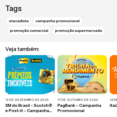
Tags
atacadista
campanha promocional
promoção comercial
promoção supermercado
Veja também:
12 DE DEZEMBRO DE 2025
17 DE OUTUBRO DE 2022
13 
3M do Brasil – Scotch®
PagBank – Campanha
Ita
e Post-it – Campanha
Promocional
Promocional