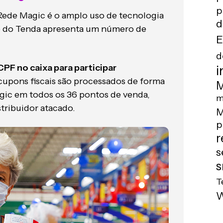
p
 Rede Magic é o amplo uso de tecnologia
d
o do Tenda apresenta um número de
E
d
CPF no caixa para participar
i
 cupons fiscais são processados de forma
M
gic em todos os 36 pontos de venda,
m
tribuidor atacado.
M
p
r
s
s
T