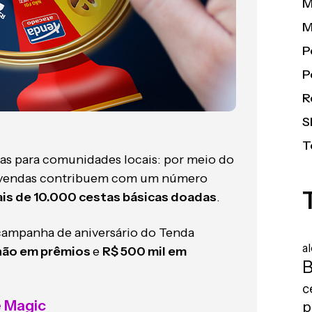
M
M
P
P
R
S
T
icas para comunidades locais: por meio do
is vendas contribuem com um número
is de 10.000 cestas básicas doadas
.
ampanha de aniversário do Tenda
a
lhão em prêmios
e
R$ 500 mil em
B
c
e Magic
p