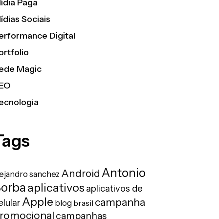
ídia Paga
ídias Sociais
erformance Digital
ortfolio
ede Magic
EO
ecnologia
Tags
Antonio
Android
lejandro sanchez
orba
aplicativos
aplicativos de
Apple
campanha
elular
blog
brasil
romocional
campanhas