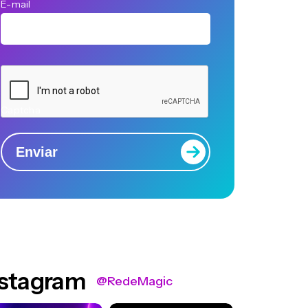
E-mail
Captcha
Enviar
nstagram
@RedeMagic