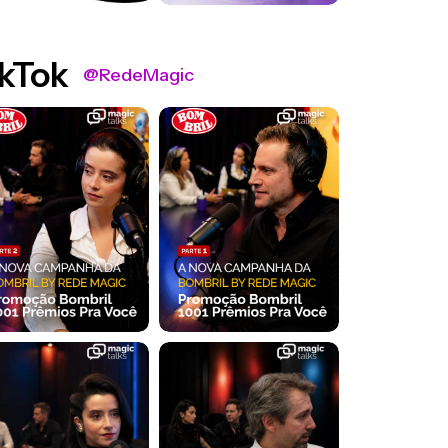
kTok
@RedeMagic