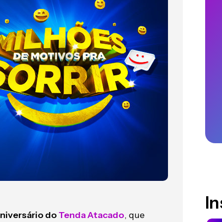
I
aniversário do
Tenda Atacado
, que