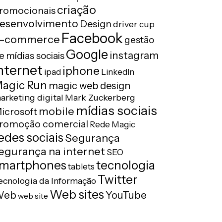
criação
romocionais
esenvolvimento
Design
driver cup
Facebook
-commerce
gestão
Google
instagram
e mídias sociais
nternet
iphone
ipad
LinkedIn
agic Run
magic web design
arketing digital
Mark Zuckerberg
mídias sociais
mobile
icrosoft
romoção comercial
Rede Magic
edes sociais
Segurança
egurança na internet
SEO
tecnologia
martphones
tablets
Twitter
ecnologia da Informação
Web sites
Web
YouTube
web site