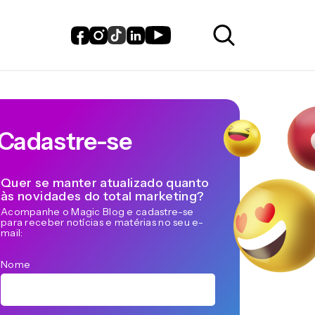
Cadastre-se
Quer se manter atualizado quanto
às novidades do total marketing?
Acompanhe o Magic Blog e cadastre-se
para receber notícias e matérias no seu e-
mail:
Nome