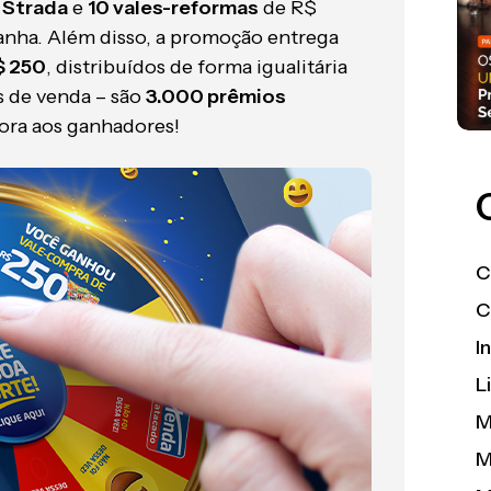
t Strada
e
10 vales-reformas
de R$
anha. Além disso, a promoção entrega
$ 250
, distribuídos de forma igualitária
is de venda – são
3.000 prêmios
hora aos ganhadores!
C
C
I
L
M
M