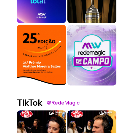
TikTok
@RedeMagic