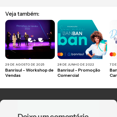
Veja também:
29 DE AGOSTO DE 2025
28 DE JUNHO DE 2022
7 D
Banrisul – Workshop de
Banrisul – Promoção
Ban
Vendas
Comercial
Ca
Pr
Deixe um comentário