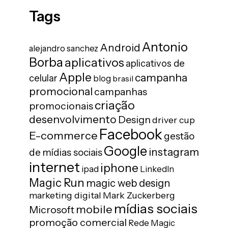
Tags
Antonio
Android
alejandro sanchez
Borba
aplicativos
aplicativos de
Apple
campanha
celular
blog
brasil
promocional
campanhas
criação
promocionais
desenvolvimento
Design
driver cup
Facebook
E-commerce
gestão
Google
instagram
de mídias sociais
internet
iphone
ipad
LinkedIn
Magic Run
magic web design
marketing digital
Mark Zuckerberg
mídias sociais
mobile
Microsoft
promoção comercial
Rede Magic