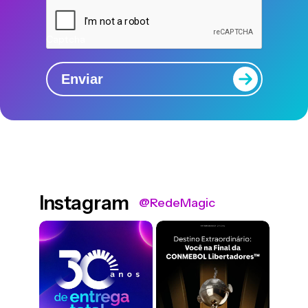
Captcha
Enviar
Instagram
@RedeMagic