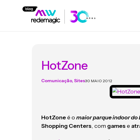
HotZone
Comunicação
,
Sites
30 MAIO 2012
HotZone
é o
maior parque indoor do 
Shopping Centers
, com
games
e
at