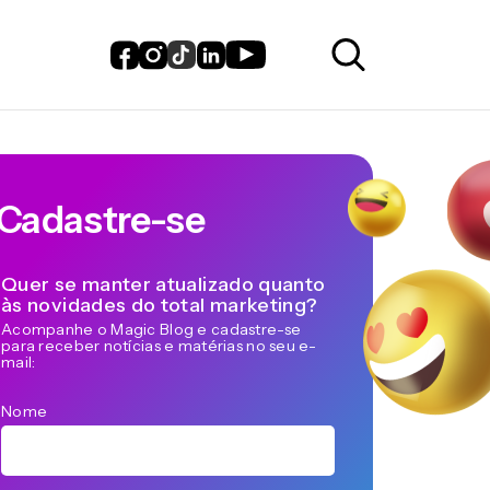
Cadastre-se
Quer se manter atualizado quanto
às novidades do total marketing?
Acompanhe o Magic Blog e cadastre-se
para receber notícias e matérias no seu e-
mail:
Nome