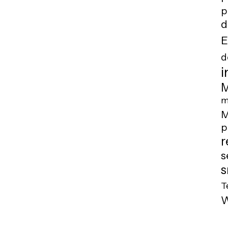
p
d
E
d
i
M
m
M
p
r
s
s
T