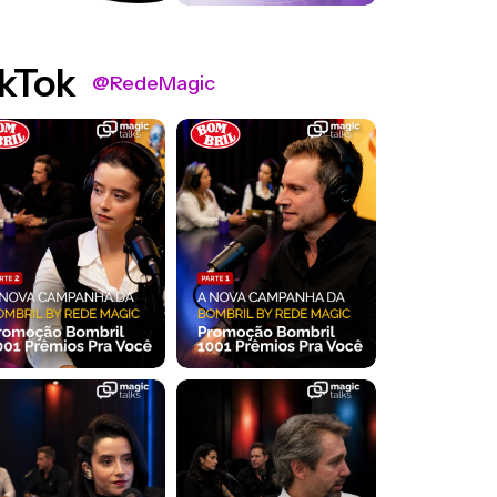
kTok
@RedeMagic