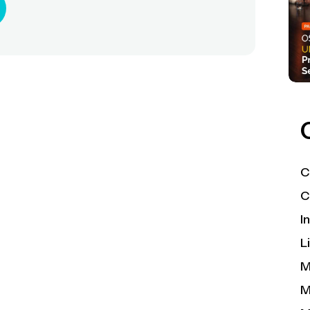
C
C
I
L
M
M