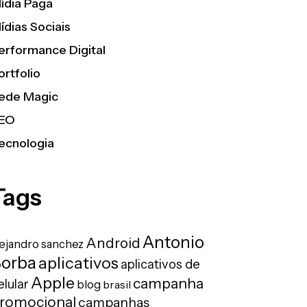
ídia Paga
ídias Sociais
erformance Digital
ortfolio
ede Magic
EO
ecnologia
Tags
Antonio
Android
lejandro sanchez
orba
aplicativos
aplicativos de
Apple
campanha
elular
blog
brasil
romocional
campanhas