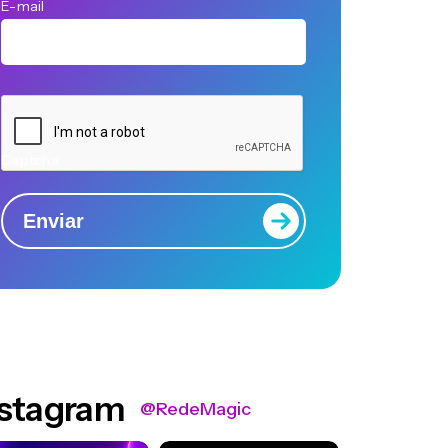
E-mail
Captcha
Enviar
nstagram
@RedeMagic