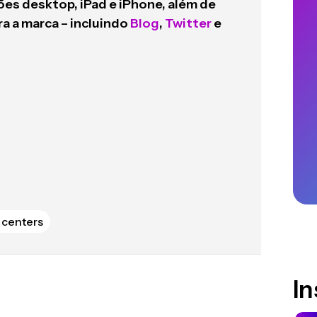
es desktop, iPad e iPhone, além de
ara a marca – incluindo
Blog
,
Twitter
e
 centers
I