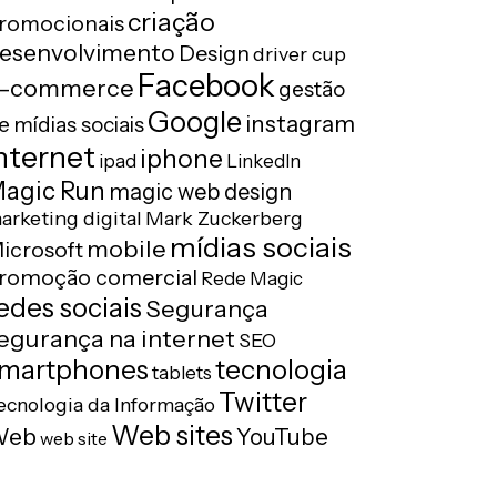
criação
romocionais
esenvolvimento
Design
driver cup
Facebook
-commerce
gestão
Google
instagram
e mídias sociais
nternet
iphone
ipad
LinkedIn
agic Run
magic web design
arketing digital
Mark Zuckerberg
mídias sociais
mobile
icrosoft
romoção comercial
Rede Magic
edes sociais
Segurança
egurança na internet
SEO
tecnologia
martphones
tablets
Twitter
ecnologia da Informação
Web sites
Web
YouTube
web site