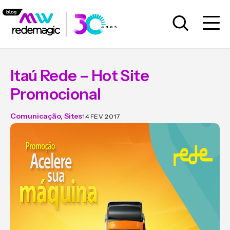
Itaú Rede – Hot Site
Promocional
Comunicação
,
Sites
14 FEV 2017