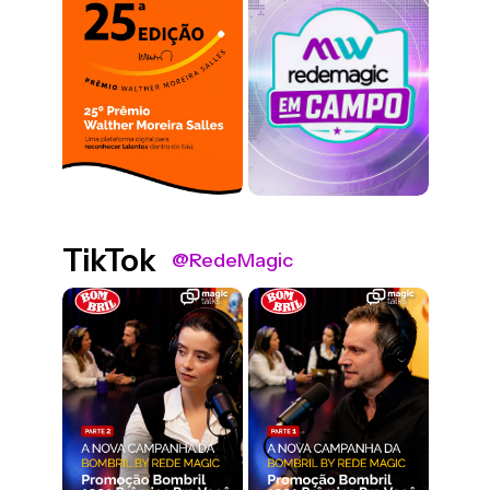
TikTok
@RedeMagic