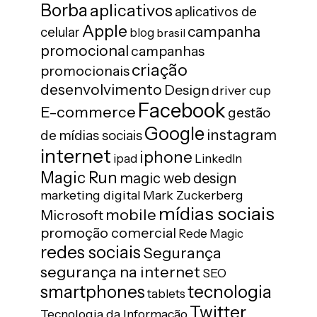
Borba
aplicativos
aplicativos de
Apple
campanha
celular
blog
brasil
promocional
campanhas
criação
promocionais
desenvolvimento
Design
driver cup
Facebook
E-commerce
gestão
Google
instagram
de mídias sociais
internet
iphone
ipad
LinkedIn
Magic Run
magic web design
marketing digital
Mark Zuckerberg
mídias sociais
mobile
Microsoft
promoção comercial
Rede Magic
redes sociais
Segurança
segurança na internet
SEO
tecnologia
smartphones
tablets
Twitter
Tecnologia da Informação