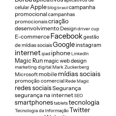
Apple
campanha
celular
blog
brasil
promocional
campanhas
criação
promocionais
desenvolvimento
Design
driver cup
Facebook
E-commerce
gestão
Google
instagram
de mídias sociais
internet
iphone
ipad
LinkedIn
Magic Run
magic web design
marketing digital
Mark Zuckerberg
mídias sociais
mobile
Microsoft
promoção comercial
Rede Magic
redes sociais
Segurança
segurança na internet
SEO
tecnologia
smartphones
tablets
Twitter
Tecnologia da Informação