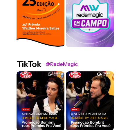
TikTok
@RedeMagic