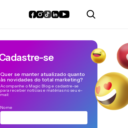
Cadastre-se
Quer se manter atualizado quanto
às novidades do total marketing?
Acompanhe o Magic Blog e cadastre-se
para receber notícias e matérias no seu e-
mail:
Nome