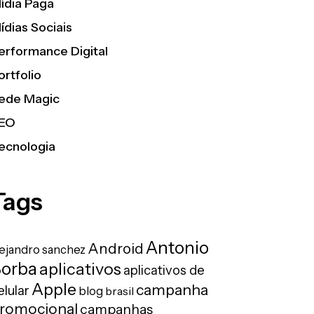
ídia Paga
ídias Sociais
erformance Digital
ortfolio
ede Magic
EO
ecnologia
Tags
Antonio
Android
lejandro sanchez
orba
aplicativos
aplicativos de
Apple
campanha
elular
blog
brasil
romocional
campanhas