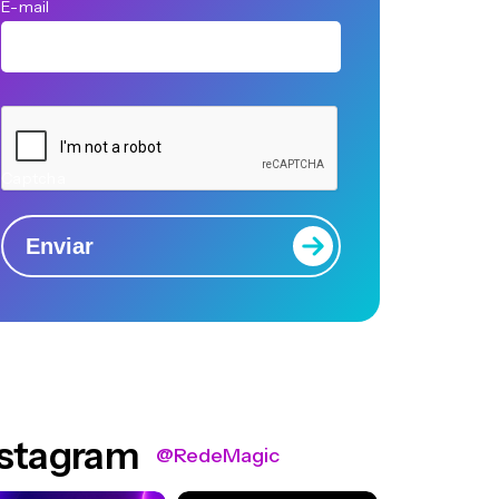
E-mail
Captcha
Enviar
nstagram
@RedeMagic