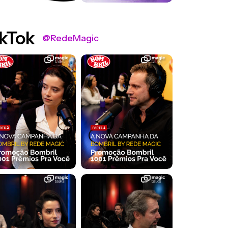
kTok
@RedeMagic