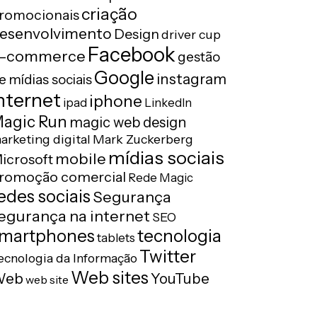
criação
romocionais
esenvolvimento
Design
driver cup
Facebook
-commerce
gestão
Google
instagram
e mídias sociais
nternet
iphone
ipad
LinkedIn
agic Run
magic web design
arketing digital
Mark Zuckerberg
mídias sociais
mobile
icrosoft
romoção comercial
Rede Magic
edes sociais
Segurança
egurança na internet
SEO
tecnologia
martphones
tablets
Twitter
ecnologia da Informação
Web sites
Web
YouTube
web site