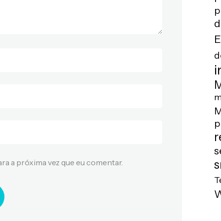
p
d
E
d
i
M
m
M
p
r
s
s
ra a próxima vez que eu comentar.
T