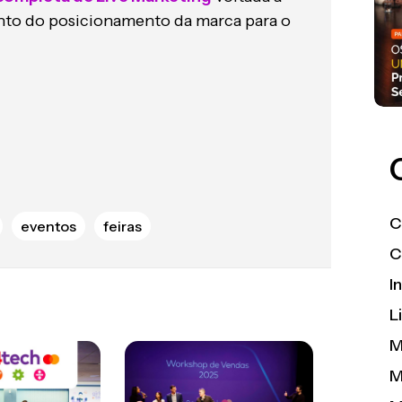
nto do posicionamento da marca para o
C
eventos
feiras
C
I
L
M
M