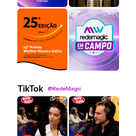
TikTok
@RedeMagic