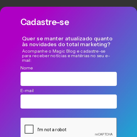
Cadastre-se
Quer se manter atualizado quanto
às novidades do total marketing?
Acompanhe o Magic Blog e cadastre-se
para receber notícias e matérias no seu e-
mail:
Nome
E-mail