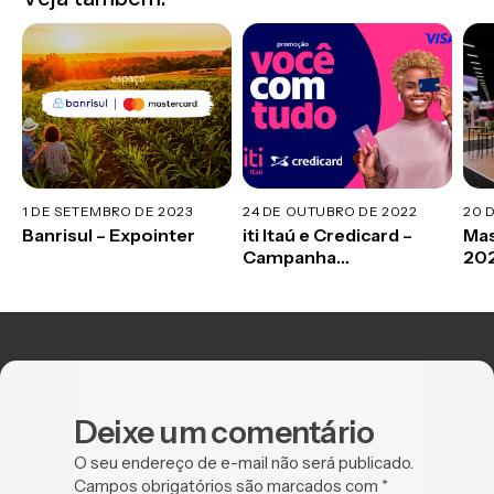
1 DE SETEMBRO DE 2023
24 DE OUTUBRO DE 2022
20 
Banrisul – Expointer
iti Itaú e Credicard –
Mas
Campanha
20
Promocional
Deixe um comentário
O seu endereço de e-mail não será publicado.
Campos obrigatórios são marcados com
*