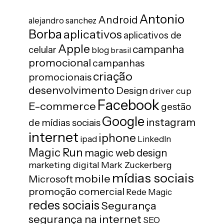
Antonio
Android
alejandro sanchez
Borba
aplicativos
aplicativos de
Apple
campanha
celular
blog
brasil
promocional
campanhas
criação
promocionais
desenvolvimento
Design
driver cup
Facebook
E-commerce
gestão
Google
instagram
de mídias sociais
internet
iphone
ipad
LinkedIn
Magic Run
magic web design
marketing digital
Mark Zuckerberg
mídias sociais
mobile
Microsoft
promoção comercial
Rede Magic
redes sociais
Segurança
segurança na internet
SEO