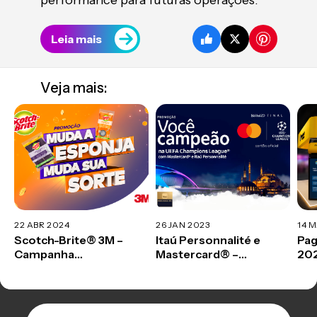
Leia mais
Veja mais:
22 ABR 2024
26 JAN 2023
14 
Scotch-Brite® 3M –
Itaú Personnalité e
Pa
Campanha
Mastercard® –
20
Promocional
Campanha
Promocional UEFA