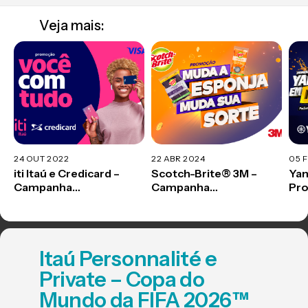
Veja mais:
24 OUT 2022
22 ABR 2024
05 
iti Itaú e Credicard –
Scotch-Brite® 3M –
Ya
Campanha
Campanha
Pr
Promocional
Promocional
Itaú Personnalité e
Private – Copa do
Mundo da FIFA 2026™