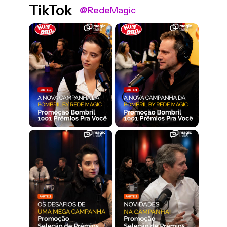
TikTok
@RedeMagic