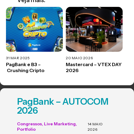
Veja mais:
31 MAR 2025
20 MAIO 2026
PagBank e B3 –
Mastercard – VTEX DAY
Crushing Cripto
2026
PagBank – AUTOCOM
2026
Congressos
,
Live Marketing
,
14 MAIO
Portfolio
2026