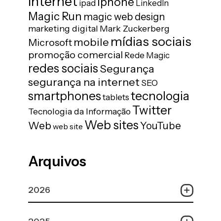
internet
iphone
ipad
LinkedIn
Magic Run
magic web design
marketing digital
Mark Zuckerberg
mídias sociais
mobile
Microsoft
promoção comercial
Rede Magic
redes sociais
Segurança
segurança na internet
SEO
tecnologia
smartphones
tablets
Twitter
Tecnologia da Informação
Web sites
Web
YouTube
web site
Arquivos
2026