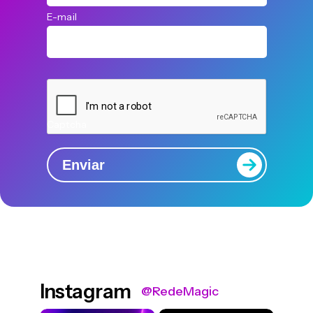
E-mail
Captcha
Enviar
Instagram
@RedeMagic