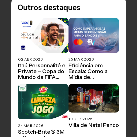
Outros destaques
02 ABR 2026
25 MAR 2026
Itaú Personnalité e
Eficiência em
Private – Copa do
Escala: Como a
Mundo da FIFA
Mídia de
2026™
Performance
Redefiniu
Benchmarks na
Campanha do
Banco BV e
Mastercard
19 DEZ 2025
Villa de Natal Panco
24 MAR 2026
Scotch-Brite® 3M