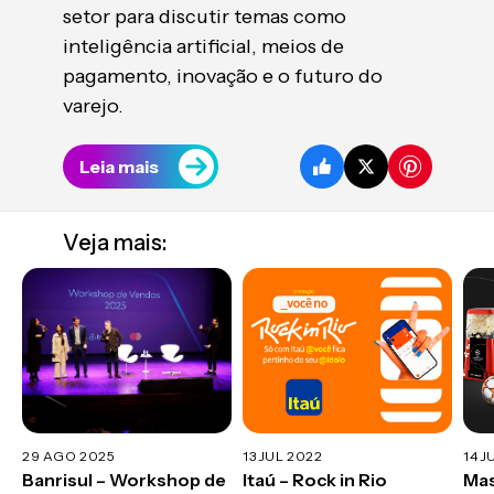
setor para discutir temas como
inteligência artificial, meios de
pagamento, inovação e o futuro do
varejo.
Leia mais
Veja mais:
29 AGO 2025
13 JUL 2022
14 J
Banrisul – Workshop de
Itaú – Rock in Rio
Mas