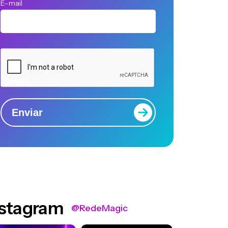
E-mail
Captcha
Enviar
nstagram
@RedeMagic