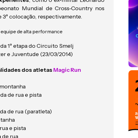
xperientes
, como o ex-militar Leonardo
peonato Mundial de Cross-Country nos
e 3ª colocação, respectivamente.
da 1ª etapa do Circuito Smelj
zer e Juventude (23/03/2014)
lidades dos atletas
Magic Run
m montanha
da de rua e pista
da de rua (paratleta)
ntanha
rua e pista
 de rua