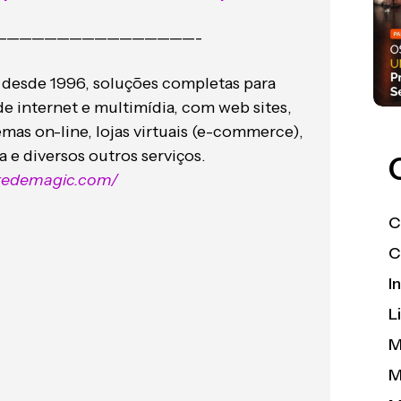
————————————————-
 desde 1996, soluções completas para
de internet e multimídia, com web sites,
mas on-line, lojas virtuais (e-commerce),
 e diversos outros serviços.
.redemagic.com/
C
C
I
L
M
M