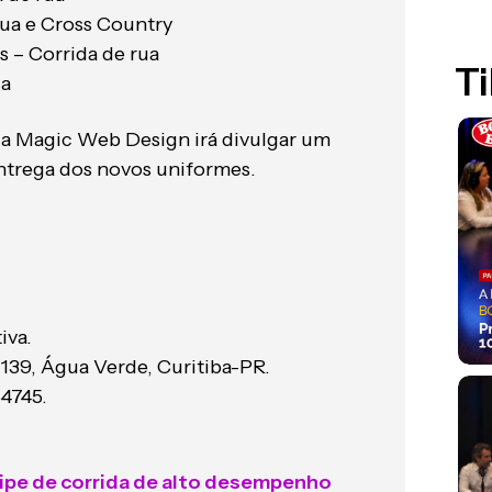
 rua e Cross Country
s – Corrida de rua
Ti
ca
a Magic Web Design irá divulgar um
entrega dos novos uniformes.
iva.
1139, Água Verde, Curitiba-PR.
54745.
ipe de corrida de alto desempenho