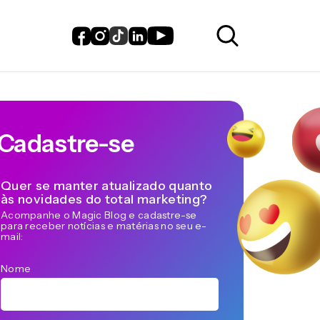
Cadastre-se
Quer se manter atualizado quanto
às novidades do total marketing?
Acompanhe o Magic Blog e cadastre-se
para receber notícias e matérias no seu e-
mail:
Nome