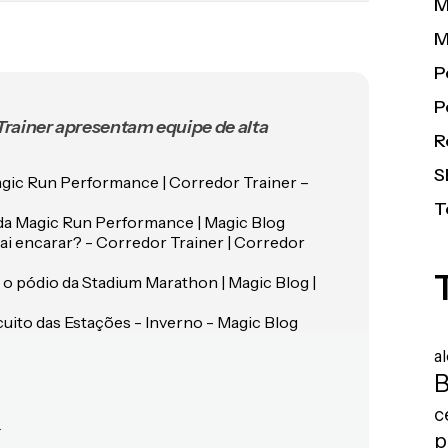
M
M
P
P
rainer apresentam equipe de alta
R
S
agic Run Performance | Corredor Trainer –
T
rida Magic Run Performance | Magic Blog
i encarar? - Corredor Trainer | Corredor
 pódio da Stadium Marathon | Magic Blog |
uito das Estações - Inverno - Magic Blog
a
B
c
.
p