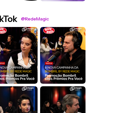
kTok
@RedeMagic