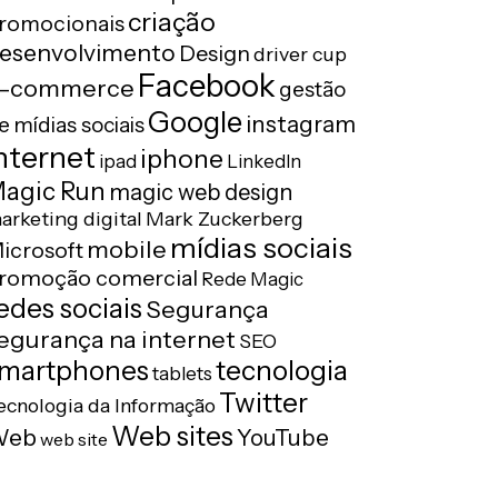
criação
romocionais
esenvolvimento
Design
driver cup
Facebook
-commerce
gestão
Google
instagram
e mídias sociais
nternet
iphone
ipad
LinkedIn
agic Run
magic web design
arketing digital
Mark Zuckerberg
mídias sociais
mobile
icrosoft
romoção comercial
Rede Magic
edes sociais
Segurança
egurança na internet
SEO
tecnologia
martphones
tablets
Twitter
ecnologia da Informação
Web sites
Web
YouTube
web site