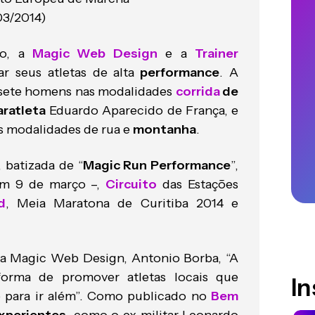
03/2014)
ço, a
Magic Web Design
e a
Trainer
r seus atletas de alta
performance
. A
, sete homens nas modalidades
corrida
de
aratleta
Eduardo Aparecido de França, e
as modalidades de rua e
montanha
.
, batizada de “
Magic Run Performance
”,
 em 9 de março –,
Circuito
das Estações
d
, Meia Maratona de Curitiba 2014 e
da Magic Web Design, Antonio Borba, “A
forma de promover atletas locais que
I
 para ir além”. Como publicado no
Bem