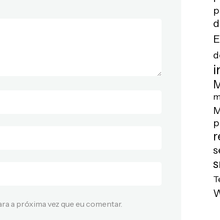
p
d
E
d
i
M
m
M
p
r
s
s
T
ra a próxima vez que eu comentar.