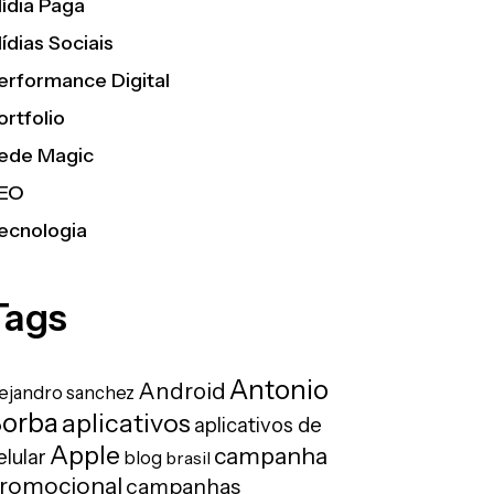
ídia Paga
ídias Sociais
erformance Digital
ortfolio
ede Magic
EO
ecnologia
Tags
Antonio
Android
lejandro sanchez
orba
aplicativos
aplicativos de
Apple
campanha
elular
blog
brasil
romocional
campanhas