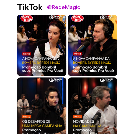
TikTok
@RedeMagic