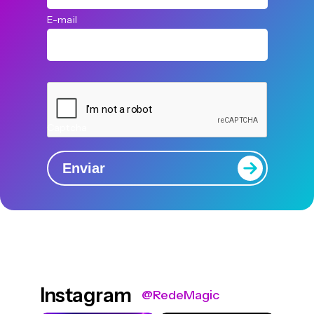
E-mail
Captcha
Enviar
Instagram
@RedeMagic