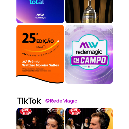
TikTok
@RedeMagic