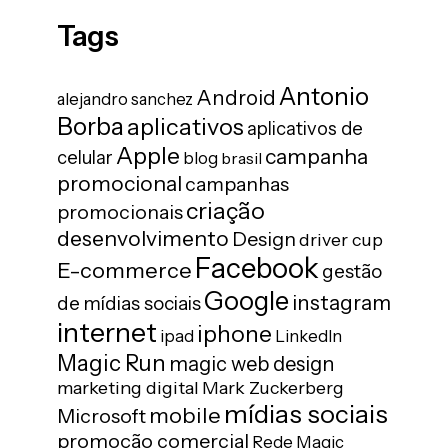
Tags
Antonio
Android
alejandro sanchez
Borba
aplicativos
aplicativos de
Apple
campanha
celular
blog
brasil
promocional
campanhas
criação
promocionais
desenvolvimento
Design
driver cup
Facebook
E-commerce
gestão
Google
instagram
de mídias sociais
internet
iphone
ipad
LinkedIn
Magic Run
magic web design
marketing digital
Mark Zuckerberg
mídias sociais
mobile
Microsoft
promoção comercial
Rede Magic