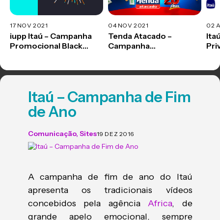
17 NOV 2021
04 NOV 2021
02 
iupp Itaú – Campanha
Tenda Atacado –
Ita
Promocional Black
Campanha
Pri
Friday
Promocional 2021
Mun
Itaú – Campanha de Fim
de Ano
Comunicação
,
Sites
19 DEZ 2016
A campanha de fim de ano do Itaú
apresenta os tradicionais vídeos
concebidos pela agência
Africa
, de
grande apelo emocional, sempre