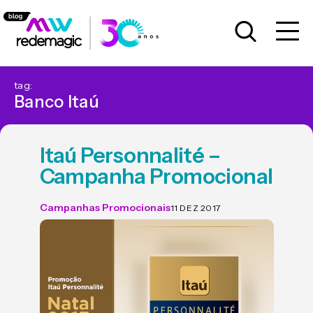
tag:
Banco Itaú
Itaú Personnalité –
Campanha Promocional
Campanhas Promocionais
11 DEZ 2017