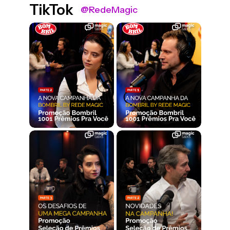
TikTok
@RedeMagic