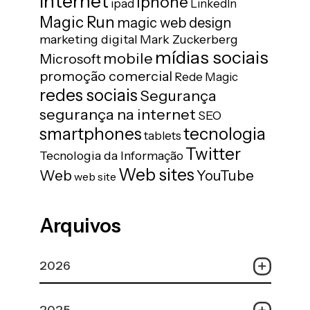
internet
iphone
ipad
LinkedIn
Magic Run
magic web design
marketing digital
Mark Zuckerberg
mídias sociais
mobile
Microsoft
promoção comercial
Rede Magic
redes sociais
Segurança
segurança na internet
SEO
tecnologia
smartphones
tablets
Twitter
Tecnologia da Informação
Web sites
Web
YouTube
web site
Arquivos
2026