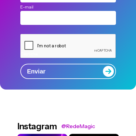
E-mail
Captcha
Enviar
Instagram
@RedeMagic