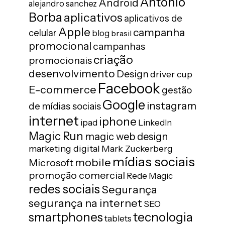
Antonio
Android
alejandro sanchez
Borba
aplicativos
aplicativos de
Apple
campanha
celular
blog
brasil
promocional
campanhas
criação
promocionais
desenvolvimento
Design
driver cup
Facebook
E-commerce
gestão
Google
instagram
de mídias sociais
internet
iphone
ipad
LinkedIn
Magic Run
magic web design
marketing digital
Mark Zuckerberg
mídias sociais
mobile
Microsoft
promoção comercial
Rede Magic
redes sociais
Segurança
segurança na internet
SEO
tecnologia
smartphones
tablets