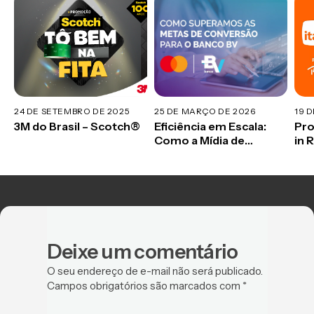
24 DE SETEMBRO DE 2025
25 DE MARÇO DE 2026
19 
3M do Brasil – Scotch®
Eficiência em Escala:
Pro
Como a Mídia de
in 
Performance Redefiniu
Benchmarks na
Campanha do Banco BV
e Mastercard
Deixe um comentário
O seu endereço de e-mail não será publicado.
Campos obrigatórios são marcados com
*