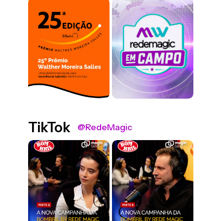
TikTok
@RedeMagic