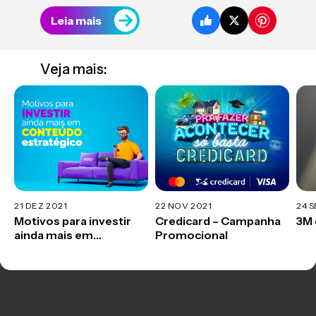
Leia mais
Veja mais:
21 DEZ 2021
22 NOV 2021
24 S
Motivos para investir
Credicard – Campanha
3M 
ainda mais em
Promocional
conteúdo estratégico