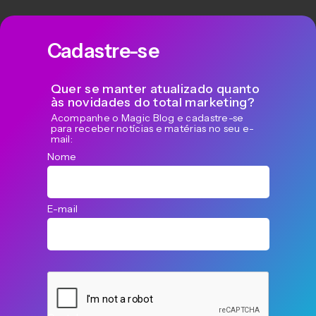
Cadastre-se
Quer se manter atualizado quanto
às novidades do total marketing?
Acompanhe o Magic Blog e cadastre-se
para receber notícias e matérias no seu e-
mail:
Nome
E-mail