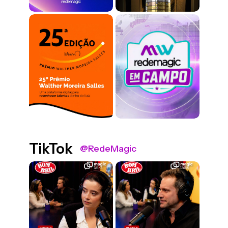
TikTok
@RedeMagic