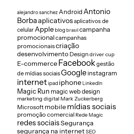
Antonio
Android
alejandro sanchez
Borba
aplicativos
aplicativos de
Apple
campanha
celular
blog
brasil
promocional
campanhas
criação
promocionais
desenvolvimento
Design
driver cup
Facebook
E-commerce
gestão
Google
instagram
de mídias sociais
internet
iphone
ipad
LinkedIn
Magic Run
magic web design
marketing digital
Mark Zuckerberg
mídias sociais
mobile
Microsoft
promoção comercial
Rede Magic
redes sociais
Segurança
segurança na internet
SEO