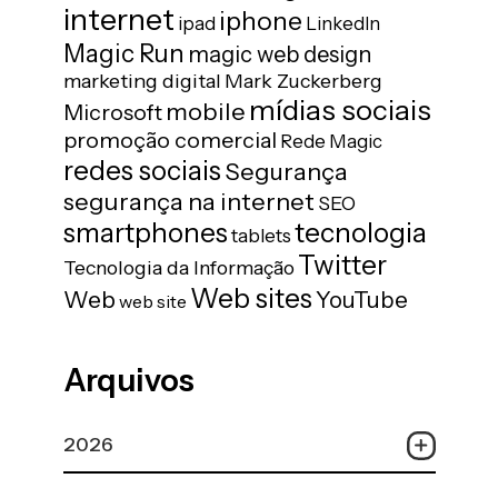
internet
iphone
ipad
LinkedIn
Magic Run
magic web design
marketing digital
Mark Zuckerberg
mídias sociais
mobile
Microsoft
promoção comercial
Rede Magic
redes sociais
Segurança
segurança na internet
SEO
tecnologia
smartphones
tablets
Twitter
Tecnologia da Informação
Web sites
Web
YouTube
web site
Arquivos
2026