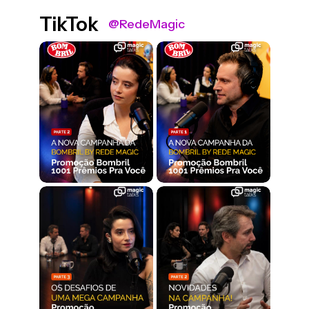
TikTok
@RedeMagic