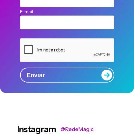
E-mail
Captcha
Enviar
Instagram
@RedeMagic